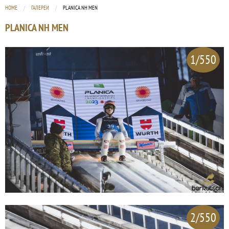
HOME
ГАЛЕРЕИ
CURRENT:
PLANICA NH MEN
PLANICA NH MEN
1/550
2/550