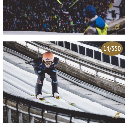
14/550