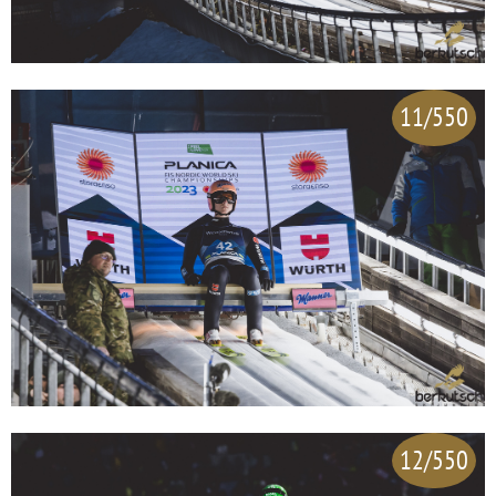
11/550
12/550