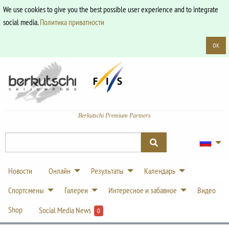
We use cookies to give you the best possible user experience and to integrate
social media.
Политика приватности
OK
Berkutschi Premium Partners
Новости
Онлайн
Результаты
Календарь
Спортсмены
Галереи
Интересное и забавное
Видео
Shop
Social Media News
0