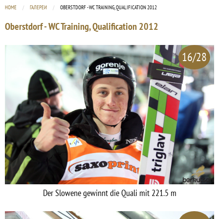
HOME
ГАЛЕРЕИ
CURRENT:
OBERSTDORF - WC TRAINING, QUALIFICATION 2012
Oberstdorf - WC Training, Qualification 2012
16/28
Der Slowene gewinnt die Quali mit 221.5 m