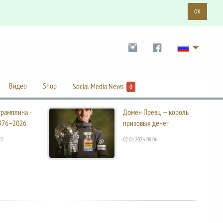
OK
Видео
Shop
Social Media News
0
трамплина ·
Домен Превц — король
976–2026
призовых денег
15
02.04.2026 08:06