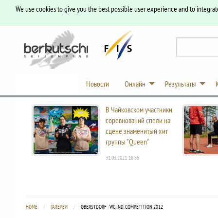
We use cookies to give you the best possible user experience and to integrat
Новости
Онлайн
Результаты
В Чайковском участники
соревнований спели на
сцене знаменитый хит
группы "Queen"
31.03.2021 18:55
HOME
ГАЛЕРЕИ
CURRENT:
OBERSTDORF - WC IND. COMPETITION 2012