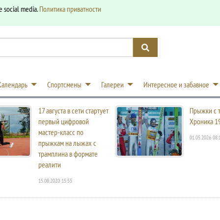
e social media.
Политика приватности
Календарь
Спортсмены
Галереи
Интересное и забавное
17 августа в сети стартует
Прыжки с 
первый цифровой
Хроника 1
мастер-класс по
01.05.2026 08:
прыжкам на лыжах с
трамплина в формате
реалити
15.08.2020 15:55