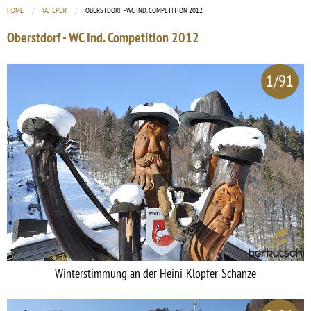
HOME
ГАЛЕРЕИ
CURRENT:
OBERSTDORF - WC IND. COMPETITION 2012
Oberstdorf - WC Ind. Competition 2012
1/91
Winterstimmung an der Heini-Klopfer-Schanze