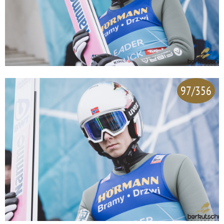
97/356