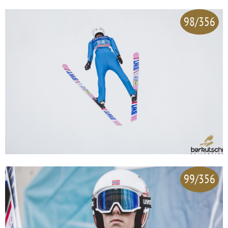
98/356
99/356