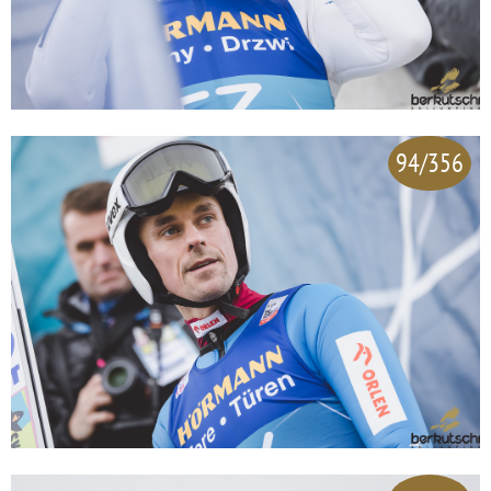
94/356