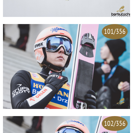
101/356
102/356