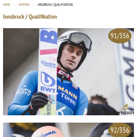
HOME
ГАЛЕРЕИ
CURRENT:
INNSBRUCK / QUALIFIKATION
Innsbruck / Qualifikation
91/356
92/356