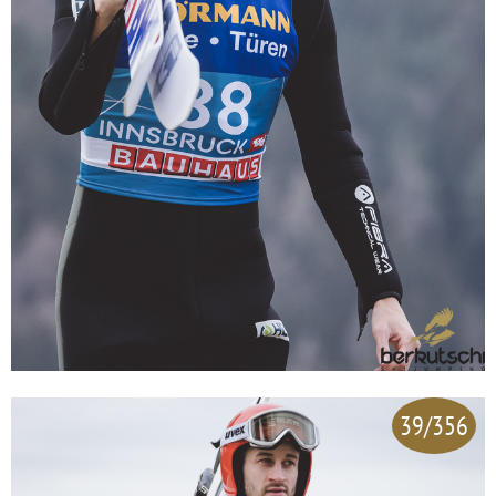
39/356