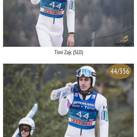
Timi Zajc (SLO)
44/356