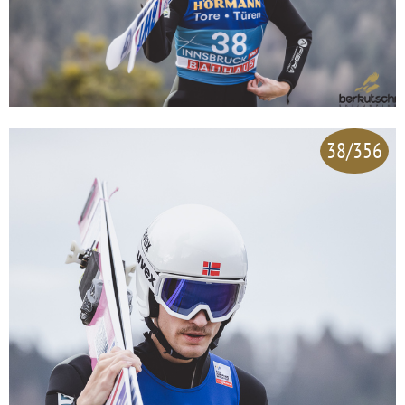
38/356