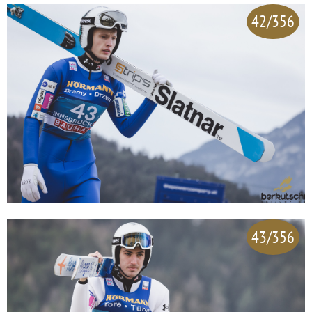
42/356
43/356