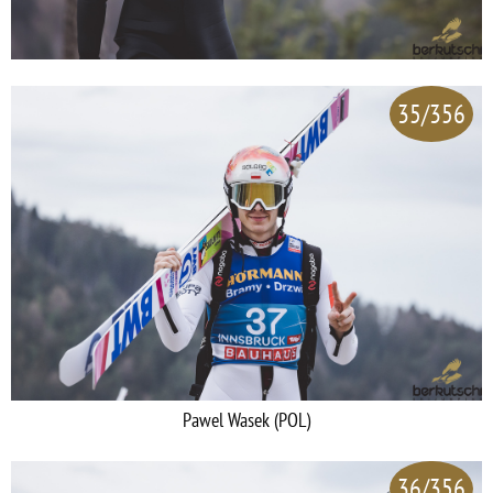
35/356
Pawel Wasek (POL)
36/356