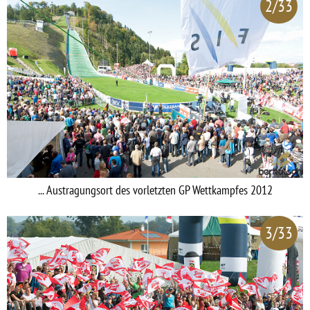
2/33
... Austragungsort des vorletzten GP Wettkampfes 2012
3/33