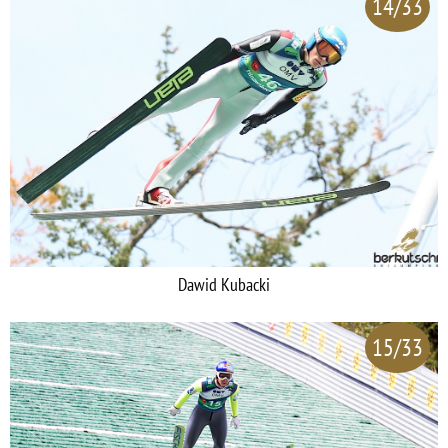
14/33
Dawid Kubacki
15/33