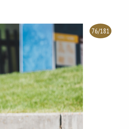
76/181