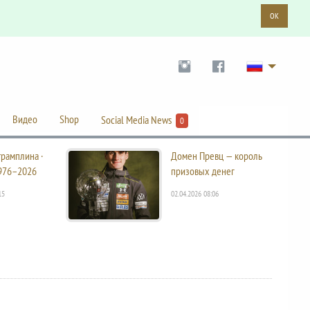
OK
Видео
Shop
Social Media News
0
трамплина ·
Домен Превц — король
976–2026
призовых денег
15
02.04.2026 08:06