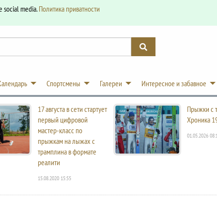
e social media.
Политика приватности
Календарь
Спортсмены
Галереи
Интересное и забавное
17 августа в сети стартует
Прыжки с 
первый цифровой
Хроника 1
мастер-класс по
01.05.2026 08:
прыжкам на лыжах с
трамплина в формате
реалити
15.08.2020 15:55