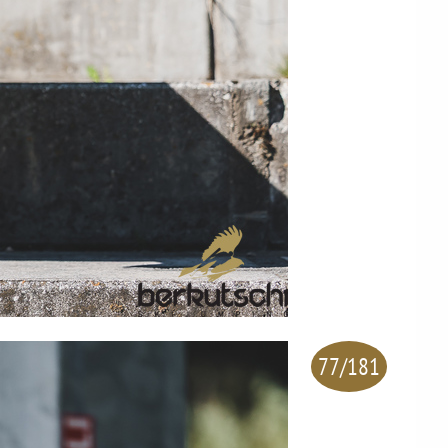
77/181