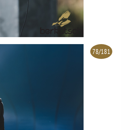
78/181