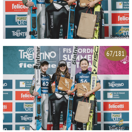
67/181