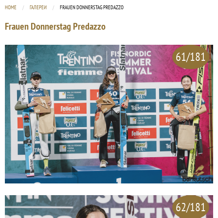
HOME
ГАЛЕРЕИ
CURRENT:
FRAUEN DONNERSTAG PREDAZZO
Frauen Donnerstag Predazzo
61/181
62/181