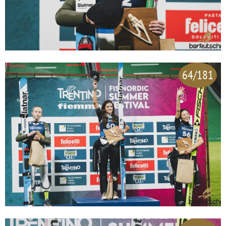
64/181