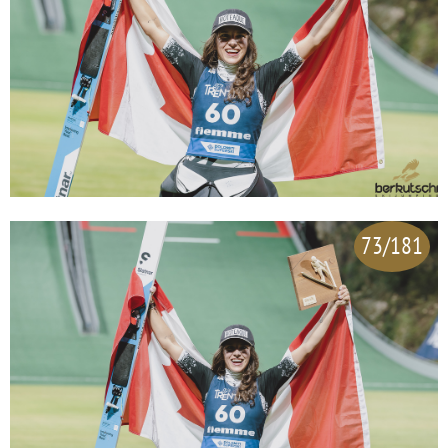
73/181