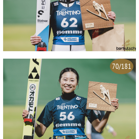
70/181