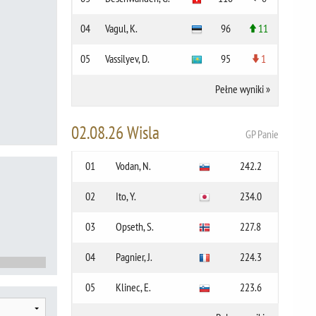
04
Vagul, K.
96
11
05
Vassilyev, D.
95
1
Pełne wyniki
»
02.08.26 Wisla
GP Panie
01
Vodan, N.
242.2
02
Ito, Y.
234.0
03
Opseth, S.
227.8
04
Pagnier, J.
224.3
05
Klinec, E.
223.6