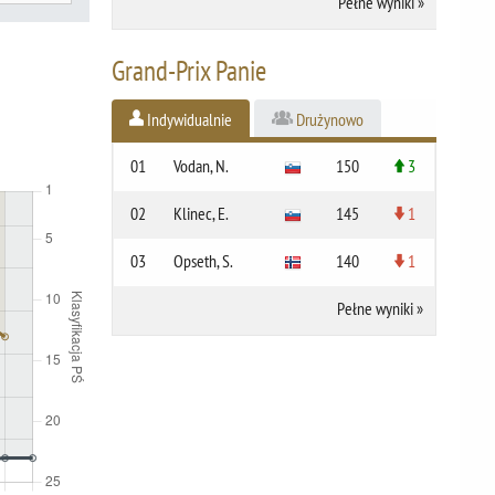
Pełne wyniki
»
Grand-Prix Panie
Indywidualnie
Drużynowo
01
Vodan, N.
150
3
02
Klinec, E.
145
1
03
Opseth, S.
140
1
Pełne wyniki
»