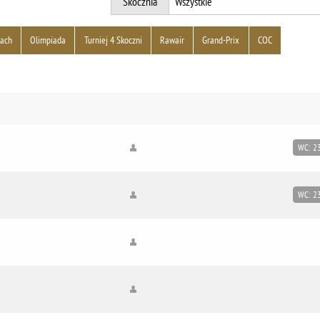
Skocznia
tach
Olimpiada
Turniej 4 Skoczni
Rawair
Grand-Prix
COC
WC: 2
WC: 2