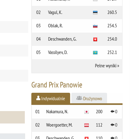
02
Vagul, K.
260.5
03
Oblak, R.
254.5
04
Deschwanden, G.
254.0
05
Vassilyev, D.
252.1
Pełne wyniki
»
Grand Prix Panowie
Indywidualnie
Drużynowo
01
Nakamura, N.
200
0
02
Woergoetter, M.
112
0
03
Deschwanden, G.
110
0