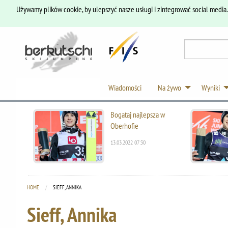
Używamy plików cookie, by ulepszyć nasze usługi i zintegrować social media
Wiadomości
Na żywo
Wyniki
Bogataj najlepsza w
Oberhofie
13.03.2022 07:30
HOME
CURRENT:
SIEFF, ANNIKA
Sieff, Annika