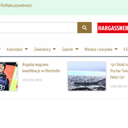
.
Polityka prywatności
Kalendarz
Zawodnicy
Galerie
Wiedza i rozrywka
Fi
Bogataj wygrywa
<p>Skoki na
kwalifikacje w Oberhofie
Puchar Świ
fakty</p>
13.03.2022 08:02
15.01.2026 01: