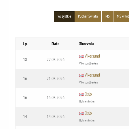
Wszystkie
Puchar Świata
MŚ
MŚ w lo
Lp.
Data
Skocznia
Vikersund
18
22.03.2026
Vikersundbakken
Vikersund
16
21.03.2026
Vikersundbakken
Oslo
16
15.03.2026
Holmenkollen
Oslo
14
14.03.2026
Holmenkollen