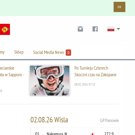
OK
lmy
Sklep
Social Media News
0
rciarskie
Po Turnieju Czterech
ata w Sapporo -
Skoczni czas na Zakopane
08.01.2026 07:15
39
02.08.26 Wisla
GP Panowie
01
Nakamura, N.
272.9