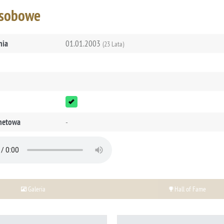
osobowe
nia
01.01.2003
(23 Lata)
rnetowa
-
Galeria
Hall of Fame