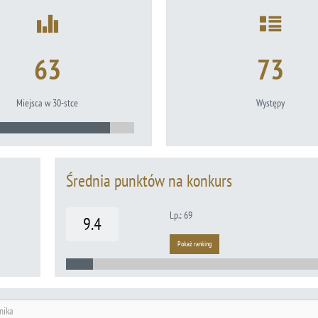
63
73
Miejsca w 30-stce
Występy
Średnia punktów na konkurs
Lp.: 69
9.4
Pokaż ranking
nika