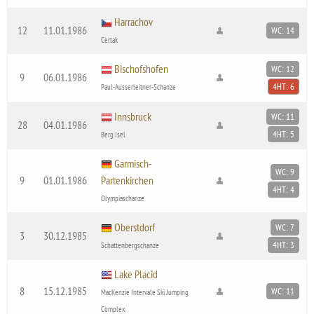
Harrachov
12
11.01.1986
WC: 14
Certak
Bischofshofen
WC: 12
9
06.01.1986
4HT: 6
Paul-Ausserleitner-Schanze
Innsbruck
WC: 11
28
04.01.1986
4HT: 5
Berg Isel
Garmisch-
WC: 9
9
01.01.1986
Partenkirchen
4HT: 4
Olympiaschanze
Oberstdorf
WC: 7
3
30.12.1985
4HT: 3
Schattenbergschanze
Lake Placid
8
15.12.1985
WC: 11
MacKenzie Intervale Ski Jumping
Complex