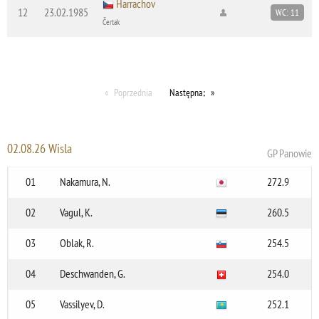
Harrachov
12
23.02.1985
WC: 11
Čertak
Poprzednia
Następna;
02.08.26 Wisla
GP Panowie
01
Nakamura, N.
272.9
02
Vagul, K.
260.5
03
Oblak, R.
254.5
04
Deschwanden, G.
254.0
05
Vassilyev, D.
252.1