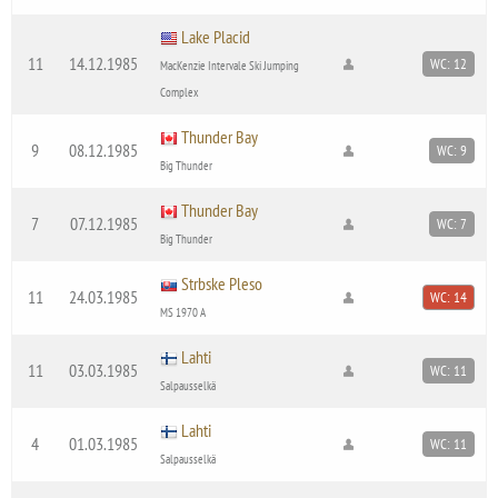
Lake Placid
11
14.12.1985
WC: 12
MacKenzie Intervale Ski Jumping
Complex
Thunder Bay
9
08.12.1985
WC: 9
Big Thunder
Thunder Bay
7
07.12.1985
WC: 7
Big Thunder
Strbske Pleso
11
24.03.1985
WC: 14
MS 1970 A
Lahti
11
03.03.1985
WC: 11
Salpausselkä
Lahti
4
01.03.1985
WC: 11
Salpausselkä