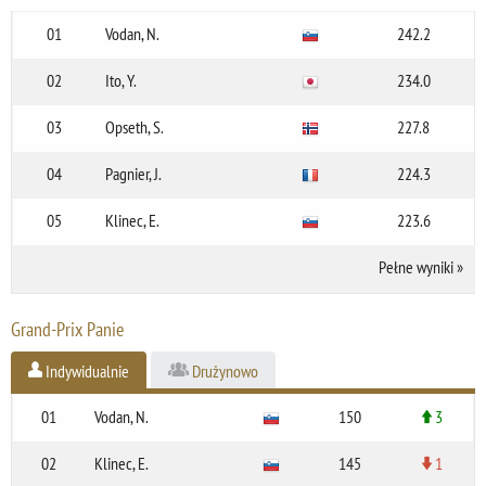
01
Vodan, N.
242.2
02
Ito, Y.
234.0
03
Opseth, S.
227.8
04
Pagnier, J.
224.3
05
Klinec, E.
223.6
Pełne wyniki
»
Grand-Prix Panie
Indywidualnie
Drużynowo
01
Vodan, N.
150
3
02
Klinec, E.
145
1