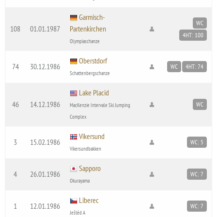
Garmisch-
WC
108
01.01.1987
Partenkirchen
4HT: 100
Olympiaschanze
Oberstdorf
74
30.12.1986
WC
4HT: 74
Schattenbergschanze
Lake Placid
46
14.12.1986
WC
MacKenzie Intervale Ski Jumping
Complex
Vikersund
3
15.02.1986
WC: 5
Vikersundbakken
Sapporo
4
26.01.1986
WC: 7
Okurayama
Liberec
1
12.01.1986
WC: 7
Ještéd A