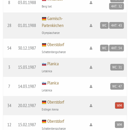
8
03.01.1988
4HT: 32
Berg Isel
Garmisch-
28
01.01.1988
Partenkirchen
WC
4HT: 43
Olympiaschanze
Oberstdorf
54
30.12.1987
WC
4HT: 54
Schattenbergschanze
Planica
3
15.03.1987
WC: 31
Letalnica
Planica
7
14.03.1987
WC: 47
Letalnica
Oberstdorf
34
20.02.1987
WM
Erdinger Arena
Oberstdorf
12
15.02.1987
WM
Schattenbergschanze