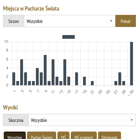
Miejsca w Pucharze Świata
Sezon
Wyniki
Skocznia
Wszystkie
Puchar Świata
MŚ
MŚ w lotach
Olimpiada