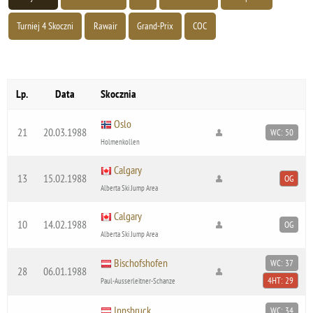
Turniej 4 Skoczni
Rawair
Grand-Prix
COC
Lp.
Data
Skocznia
Oslo
21
20.03.1988
WC: 50
Holmenkollen
Calgary
13
15.02.1988
OG
Alberta Ski Jump Area
Calgary
10
14.02.1988
OG
Alberta Ski Jump Area
Bischofshofen
WC: 37
28
06.01.1988
4HT: 29
Paul-Ausserleitner-Schanze
Innsbruck
WC: 34