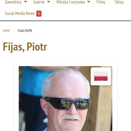
Zawodnicy
Galerie
Wiedza i rozrywka
Filmy
Sklep
Social Media News
0
HOME
CURRENT:
FIJAS, PIOTR
Fijas, Piotr