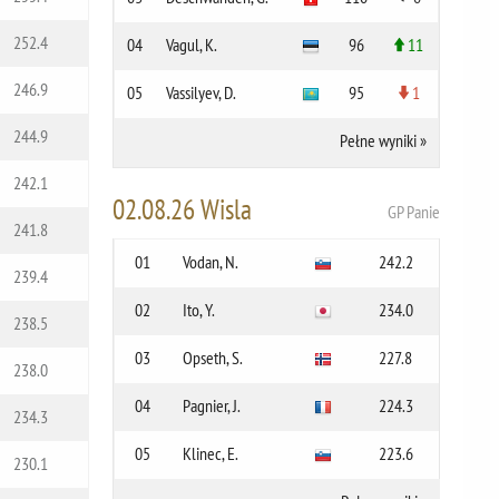
252.4
04
Vagul, K.
96
11
246.9
05
Vassilyev, D.
95
1
244.9
Pełne wyniki
»
242.1
02.08.26 Wisla
GP Panie
241.8
01
Vodan, N.
242.2
239.4
02
Ito, Y.
234.0
238.5
03
Opseth, S.
227.8
238.0
04
Pagnier, J.
224.3
234.3
05
Klinec, E.
223.6
230.1