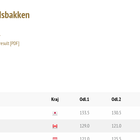
dsbakken
result [PDF]
Kraj
Odl.1
Odl.2
133.5
130.5
129.0
121.0
121.0
125.5