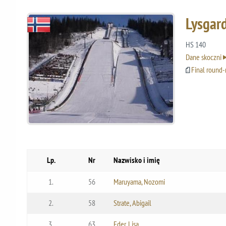
Lysgar
HS 140
Dane skoczni
Final round-
Lp.
Nr
Nazwisko i imię
1.
56
Maruyama, Nozomi
2.
58
Strate, Abigail
3.
63
Eder, Lisa