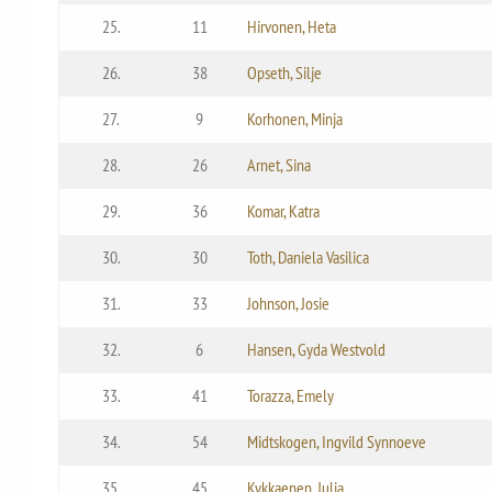
25.
11
Hirvonen, Heta
26.
38
Opseth, Silje
27.
9
Korhonen, Minja
28.
26
Arnet, Sina
29.
36
Komar, Katra
30.
30
Toth, Daniela Vasilica
31.
33
Johnson, Josie
32.
6
Hansen, Gyda Westvold
33.
41
Torazza, Emely
34.
54
Midtskogen, Ingvild Synnoeve
35.
45
Kykkaenen, Julia