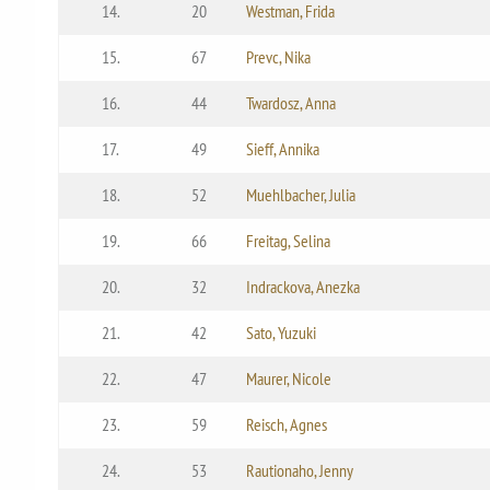
14.
20
Westman, Frida
15.
67
Prevc, Nika
16.
44
Twardosz, Anna
17.
49
Sieff, Annika
18.
52
Muehlbacher, Julia
19.
66
Freitag, Selina
20.
32
Indrackova, Anezka
21.
42
Sato, Yuzuki
22.
47
Maurer, Nicole
23.
59
Reisch, Agnes
24.
53
Rautionaho, Jenny