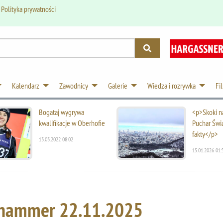
.
Polityka prywatności
Kalendarz
Zawodnicy
Galerie
Wiedza i rozrywka
Fi
Bogataj wygrywa
<p>Skoki na
kwalifikacje w Oberhofie
Puchar Świ
fakty</p>
13.03.2022 08:02
15.01.2026 01:
lehammer
22.11.2025