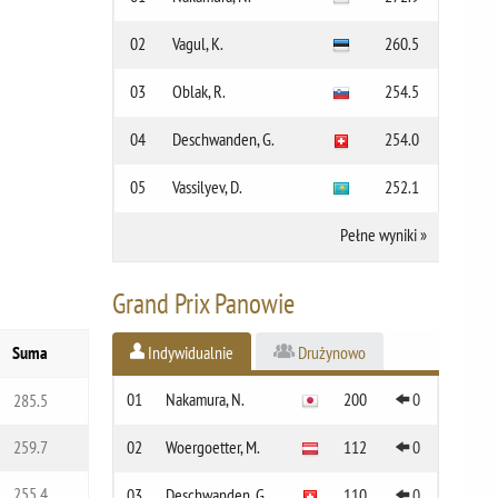
02
Vagul, K.
260.5
03
Oblak, R.
254.5
04
Deschwanden, G.
254.0
05
Vassilyev, D.
252.1
Pełne wyniki
»
Grand Prix Panowie
Suma
Indywidualnie
Drużynowo
01
Nakamura, N.
200
0
285.5
259.7
02
Woergoetter, M.
112
0
255.4
03
Deschwanden, G.
110
0