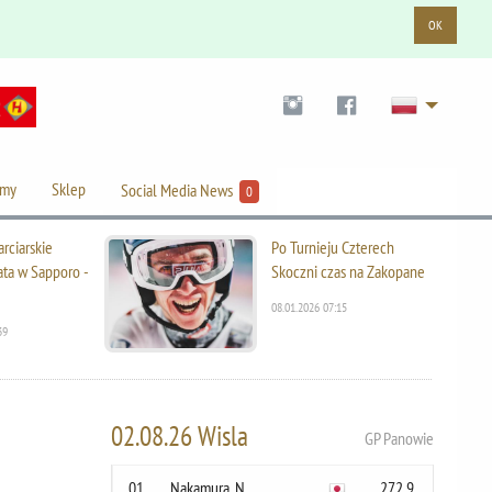
OK
lmy
Sklep
Social Media News
0
rciarskie
Po Turnieju Czterech
ata w Sapporo -
Skoczni czas na Zakopane
08.01.2026 07:15
39
02.08.26 Wisla
GP Panowie
01
Nakamura, N.
272.9