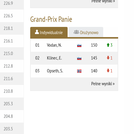
Pełne wyniki
»
226.9
226.5
Grand-Prix Panie
218.1
Indywidualnie
Drużynowo
216.1
01
Vodan, N.
150
3
215.0
02
Klinec, E.
145
1
212.8
03
Opseth, S.
140
1
211.6
Pełne wyniki
»
210.8
205.3
204.8
203.5