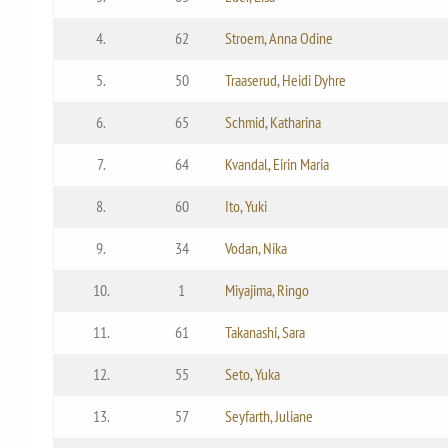
4.
62
Stroem, Anna Odine
5.
50
Traaserud, Heidi Dyhre
6.
65
Schmid, Katharina
7.
64
Kvandal, Eirin Maria
8.
60
Ito, Yuki
9.
34
Vodan, Nika
10.
1
Miyajima, Ringo
11.
61
Takanashi, Sara
12.
55
Seto, Yuka
13.
57
Seyfarth, Juliane