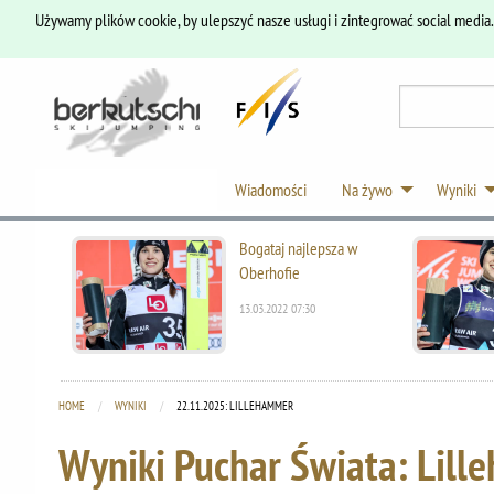
Używamy plików cookie, by ulepszyć nasze usługi i zintegrować social media
Wiadomości
Na żywo
Wyniki
Bogataj najlepsza w
Oberhofie
13.03.2022 07:30
HOME
WYNIKI
CURRENT:
22.11.2025: LILLEHAMMER
Wyniki Puchar Świata: Lil