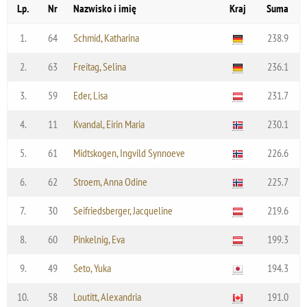
Lp.
Nr
Nazwisko i imię
Kraj
Suma
1.
64
Schmid, Katharina
238.9
2.
63
Freitag, Selina
236.1
3.
59
Eder, Lisa
231.7
4.
11
Kvandal, Eirin Maria
230.1
5.
61
Midtskogen, Ingvild Synnoeve
226.6
6.
62
Stroem, Anna Odine
225.7
7.
30
Seifriedsberger, Jacqueline
219.6
8.
60
Pinkelnig, Eva
199.3
9.
49
Seto, Yuka
194.3
10.
58
Loutitt, Alexandria
191.0