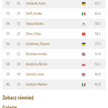
32.
41
Hollandt, Anna
67.7
33.
21
Sieff, Annika
62.6
34.
35
Iwasa, Haruka
58.5
35.
27
Zhou, Shiyu
58.1
36.
22
Hlukhova, Zhanna
57.5
37.
12
Belshaw, Annika
57.4
38.
24
Konderla, Nicole
52.1
39.
19
Johnson, Josie
46.9
40.
23
Zanitzer, Martina
43.8
Zobacz również
Galerie