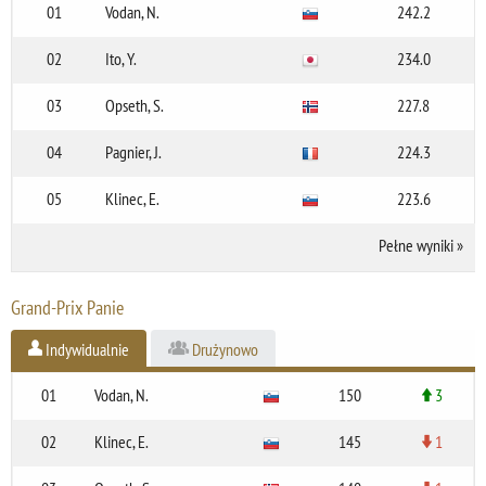
01
Vodan, N.
242.2
02
Ito, Y.
234.0
03
Opseth, S.
227.8
04
Pagnier, J.
224.3
05
Klinec, E.
223.6
Pełne wyniki
»
Grand-Prix Panie
Indywidualnie
Drużynowo
01
Vodan, N.
150
3
02
Klinec, E.
145
1