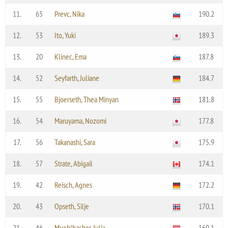
11.
65
Prevc, Nika
190.2
12.
53
Ito, Yuki
189.3
13.
20
Klinec, Ema
187.8
14.
52
Seyfarth, Juliane
184.7
15.
55
Bjoerseth, Thea Minyan
181.8
16.
54
Maruyama, Nozomi
177.8
17.
56
Takanashi, Sara
175.9
18.
57
Strate, Abigail
174.1
19.
42
Reisch, Agnes
172.2
20.
43
Opseth, Silje
170.1
21.
46
Muehlbacher, Julia
169.1