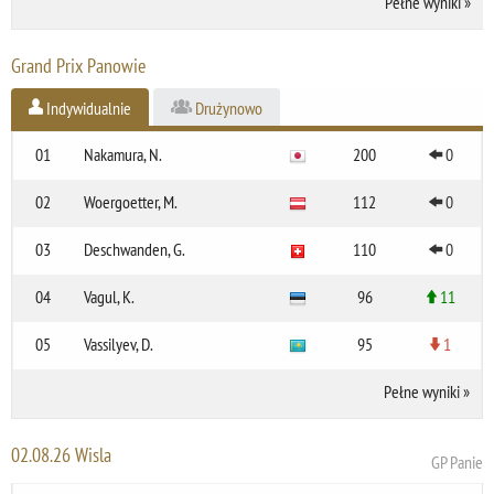
Pełne wyniki
»
Grand Prix Panowie
Indywidualnie
Drużynowo
01
Nakamura, N.
200
0
02
Woergoetter, M.
112
0
03
Deschwanden, G.
110
0
04
Vagul, K.
96
11
05
Vassilyev, D.
95
1
Pełne wyniki
»
02.08.26 Wisla
GP Panie