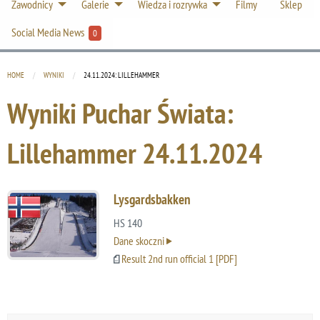
Zawodnicy
Galerie
Wiedza i rozrywka
Filmy
Sklep
Social Media News
0
HOME
WYNIKI
CURRENT:
24.11.2024: LILLEHAMMER
Wyniki Puchar Świata:
Lillehammer
24.11.2024
Lysgardsbakken
HS 140
Dane skoczni
Result 2nd run official 1 [PDF]