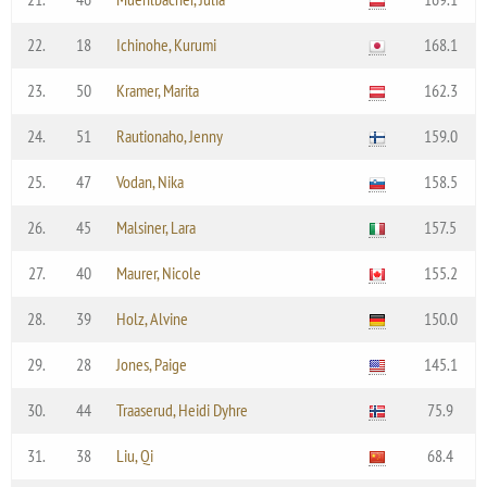
22.
18
Ichinohe, Kurumi
168.1
23.
50
Kramer, Marita
162.3
24.
51
Rautionaho, Jenny
159.0
25.
47
Vodan, Nika
158.5
26.
45
Malsiner, Lara
157.5
27.
40
Maurer, Nicole
155.2
28.
39
Holz, Alvine
150.0
29.
28
Jones, Paige
145.1
30.
44
Traaserud, Heidi Dyhre
75.9
31.
38
Liu, Qi
68.4