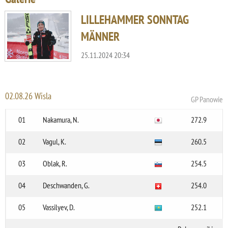
LILLEHAMMER SONNTAG
MÄNNER
25.11.2024 20:34
02.08.26 Wisla
GP Panowie
01
Nakamura, N.
272.9
02
Vagul, K.
260.5
03
Oblak, R.
254.5
04
Deschwanden, G.
254.0
05
Vassilyev, D.
252.1