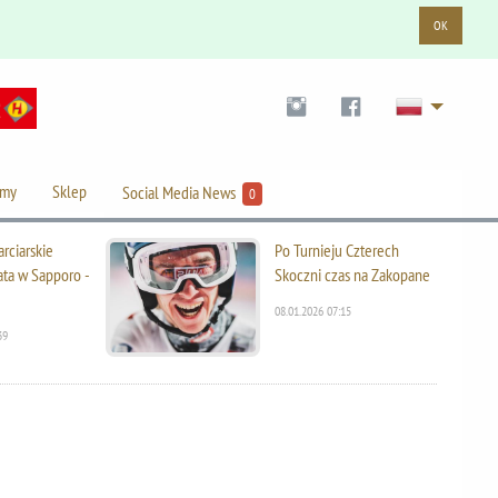
OK
lmy
Sklep
Social Media News
0
rciarskie
Po Turnieju Czterech
ata w Sapporo -
Skoczni czas na Zakopane
08.01.2026 07:15
39