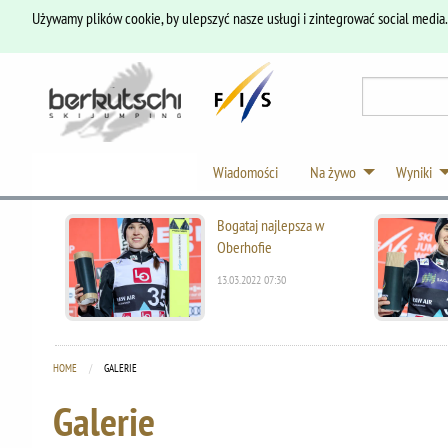
Używamy plików cookie, by ulepszyć nasze usługi i zintegrować social media
Wiadomości
Na żywo
Wyniki
Bogataj najlepsza w
Oberhofie
13.03.2022 07:30
HOME
CURRENT:
GALERIE
Galerie