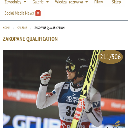
Zawodnicy
Galerie
Wiedza i rozrywka
Filmy
Sklep
Social Media News
0
HOME
GALERIE
CURRENT:
ZAKOPANE QUALIFICATION
ZAKOPANE QUALIFICATION
211/506