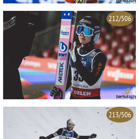
212/506
213/506