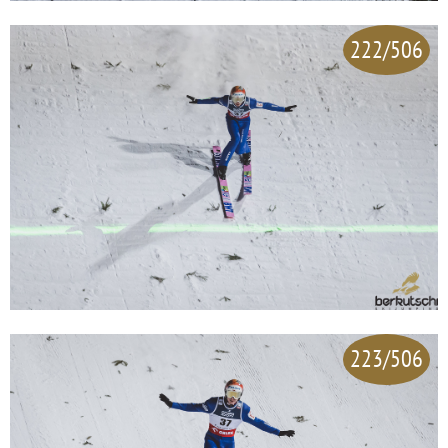
222/506
223/506