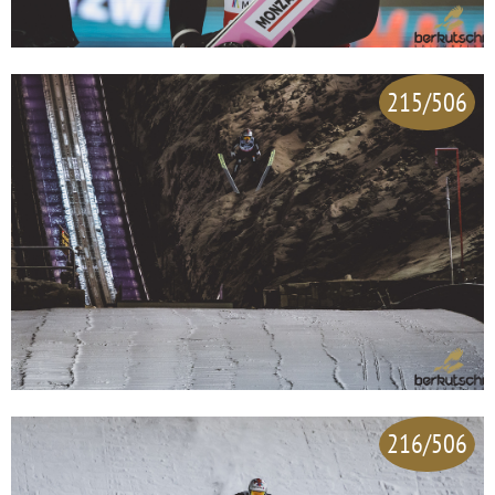
215/506
216/506