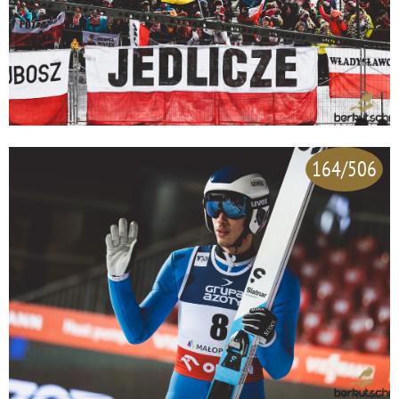
164/506