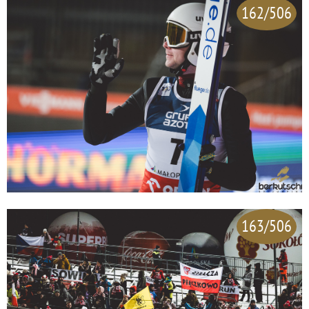
162/506
163/506