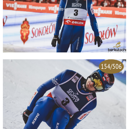
154/506