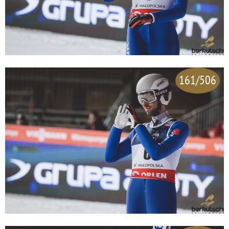
161/506