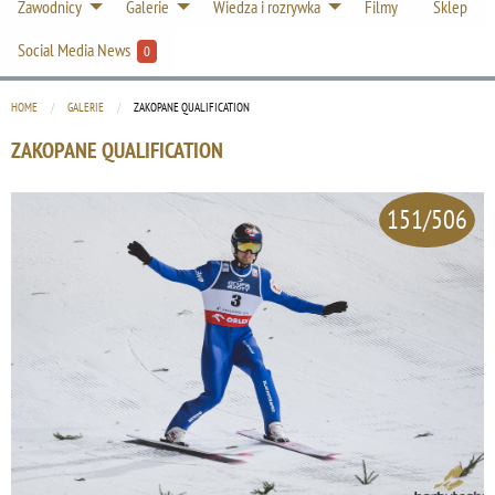
Zawodnicy
Galerie
Wiedza i rozrywka
Filmy
Sklep
Social Media News
0
HOME
GALERIE
CURRENT:
ZAKOPANE QUALIFICATION
ZAKOPANE QUALIFICATION
151/506