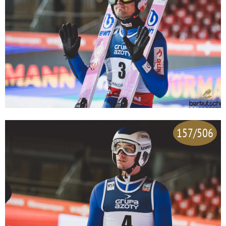
157/506