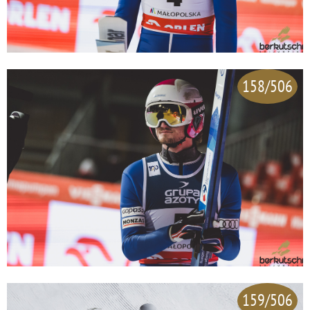
158/506
159/506