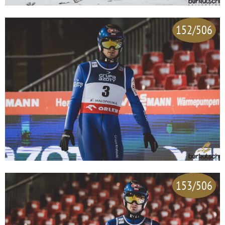
152/506
153/506