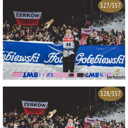
327/357
328/357