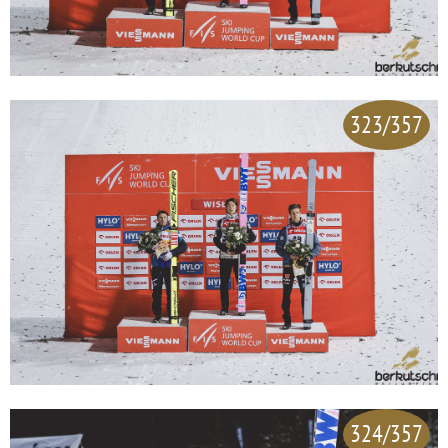
323/357
324/357