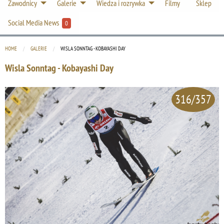
Zawodnicy
Galerie
Wiedza i rozrywka
Filmy
Sklep
Social Media News
0
HOME
GALERIE
CURRENT:
WISLA SONNTAG - KOBAYASHI DAY
Wisla Sonntag - Kobayashi Day
316/357