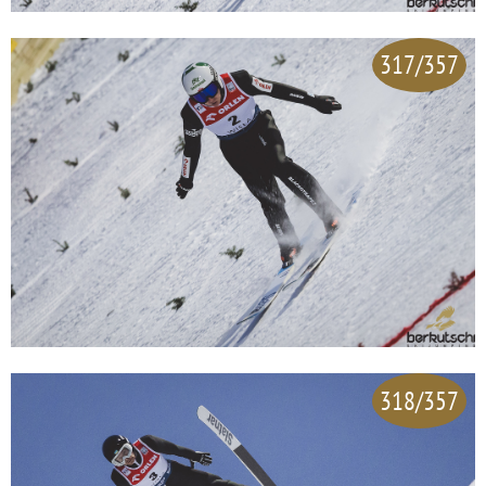
317/357
318/357