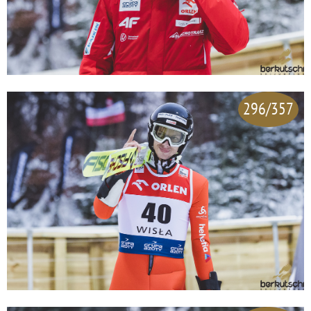
296/357