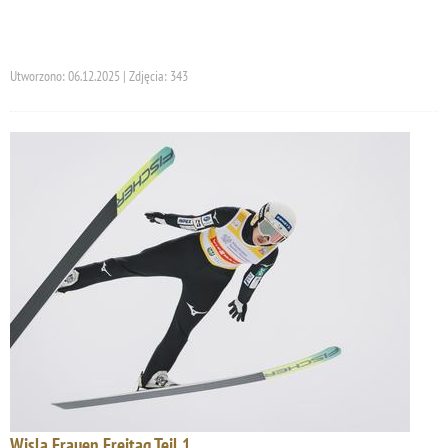
Utworzono: 06.12.2025 | Zdjęcia: 343
Wisla Frauen Freitag Teil 1