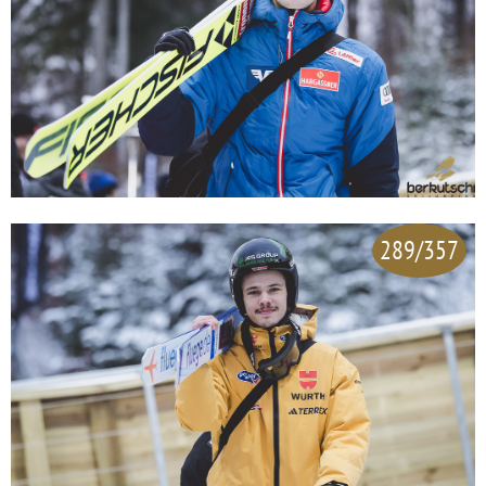
289/357