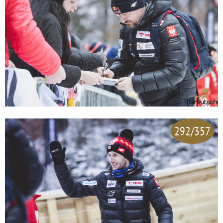
292/357