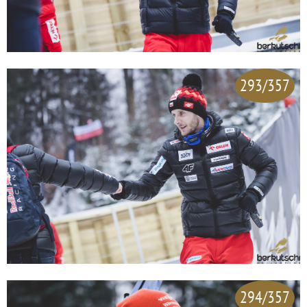
293/357
294/357