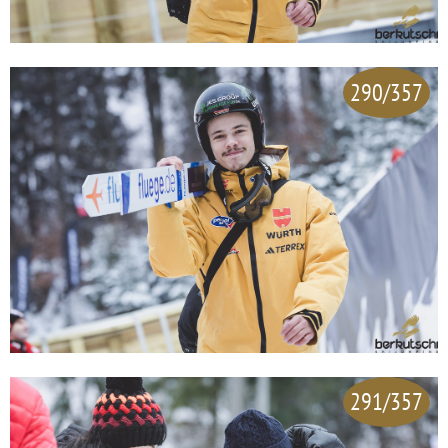
290/357
291/357