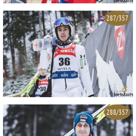
287/357
288/357