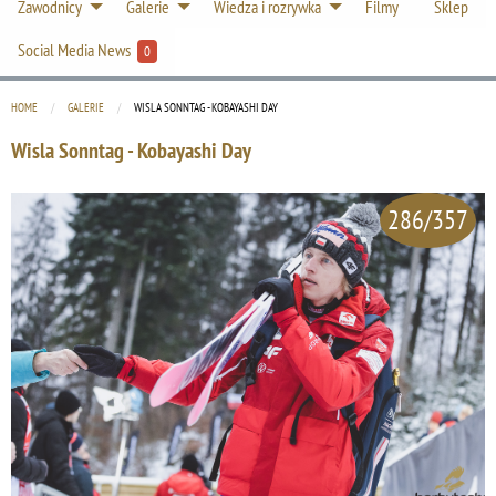
Zawodnicy
Galerie
Wiedza i rozrywka
Filmy
Sklep
Social Media News
0
HOME
GALERIE
CURRENT:
WISLA SONNTAG - KOBAYASHI DAY
Wisla Sonntag - Kobayashi Day
286/357