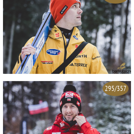
295/357