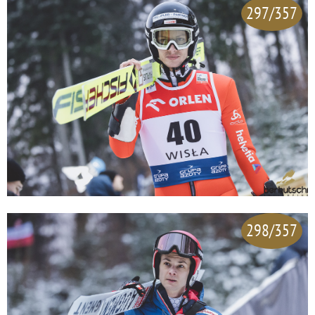
297/357
298/357