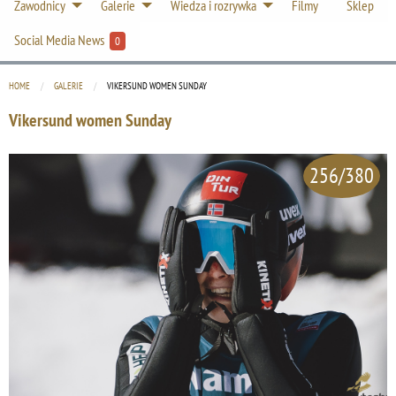
Zawodnicy
Galerie
Wiedza i rozrywka
Filmy
Sklep
Social Media News
0
HOME
GALERIE
CURRENT:
VIKERSUND WOMEN SUNDAY
Vikersund women Sunday
256/380