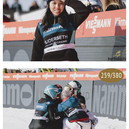
259/380