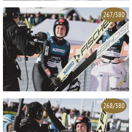
267/380
268/380