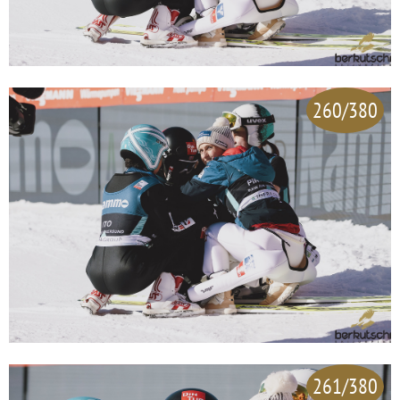
260/380
261/380