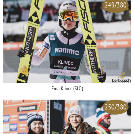
249/380
Ema Klinec (SLO)
250/380