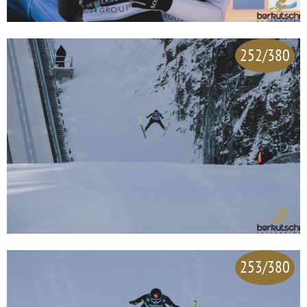
252/380
253/380