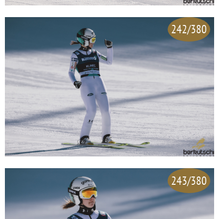
242/380
243/380