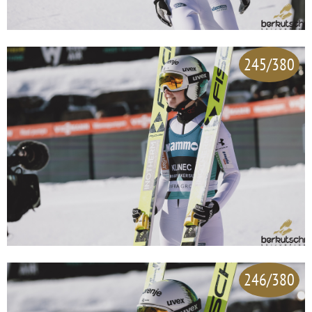
245/380
246/380