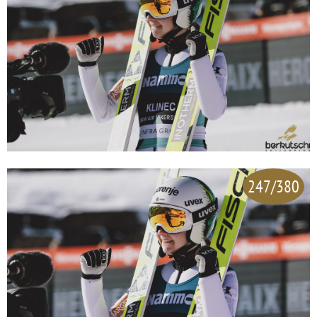
247/380