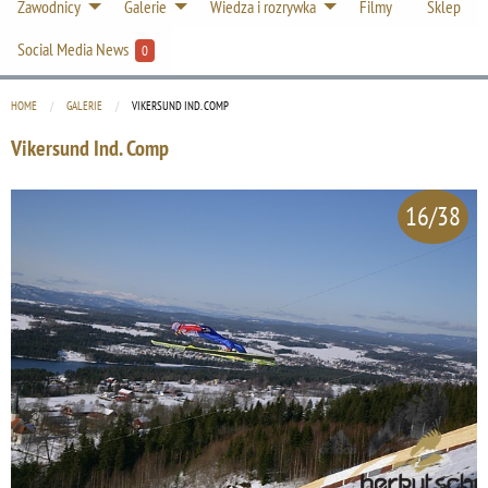
Zawodnicy
Galerie
Wiedza i rozrywka
Filmy
Sklep
Social Media News
0
HOME
GALERIE
CURRENT:
VIKERSUND IND. COMP
Vikersund Ind. Comp
16/38