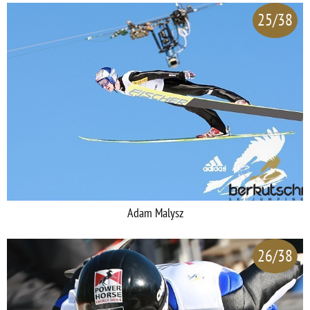
25/38
Adam Malysz
26/38