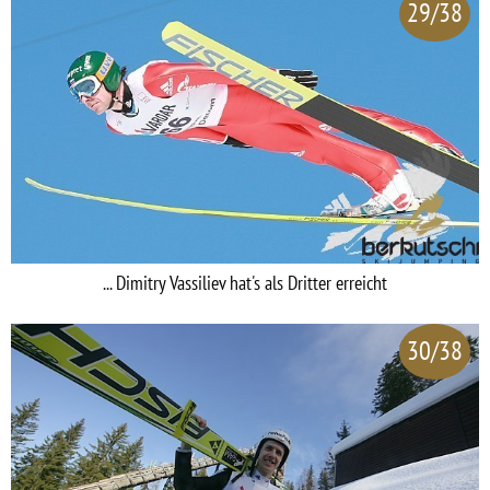
29/38
... Dimitry Vassiliev hat's als Dritter erreicht
30/38