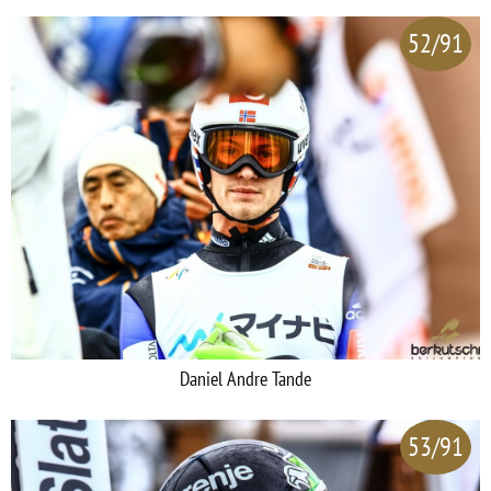
52/91
Daniel Andre Tande
53/91