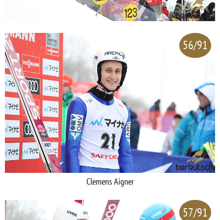
56/91
Clemens Aigner
57/91