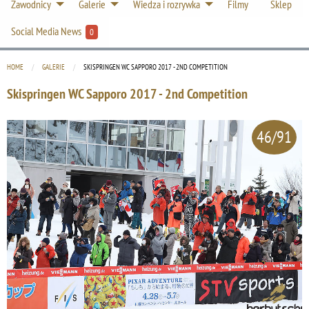
Zawodnicy
Galerie
Wiedza i rozrywka
Filmy
Sklep
Social Media News
0
HOME
GALERIE
CURRENT:
SKISPRINGEN WC SAPPORO 2017 - 2ND COMPETITION
Skispringen WC Sapporo 2017 - 2nd Competition
46/91