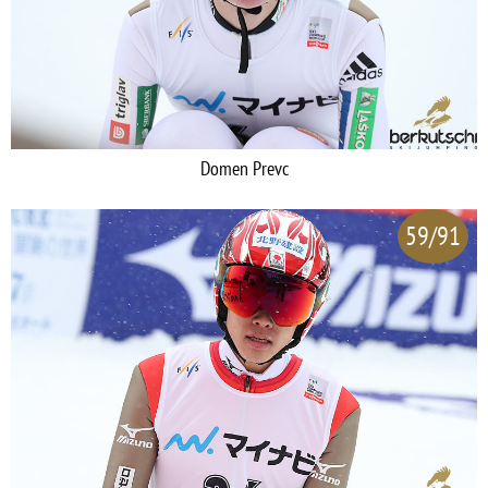
Domen Prevc
59/91