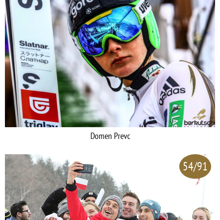
Domen Prevc
54/91