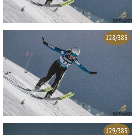
128/383
129/383