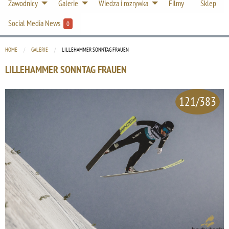
Zawodnicy
Galerie
Wiedza i rozrywka
Filmy
Sklep
Social Media News
0
HOME
GALERIE
CURRENT:
LILLEHAMMER SONNTAG FRAUEN
LILLEHAMMER SONNTAG FRAUEN
121/383