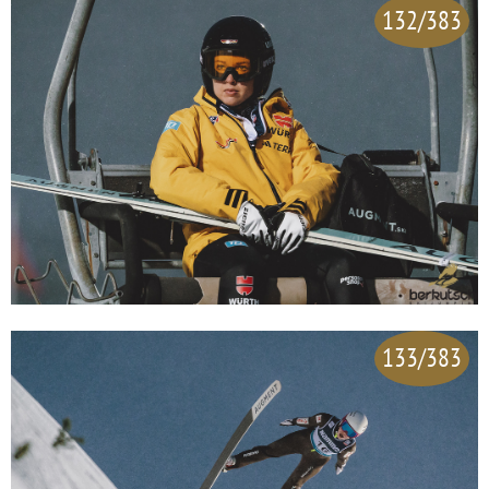
132/383
133/383