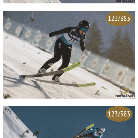
122/383
123/383