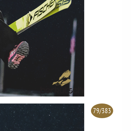
79/383