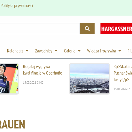
.
Polityka prywatności
Kalendarz
Zawodnicy
Galerie
Wiedza i rozrywka
Fi
Bogataj wygrywa
<p>Skoki na
kwalifikacje w Oberhofie
Puchar Świ
fakty</p>
13.03.2022 08:02
15.01.2026 01:
RAUEN