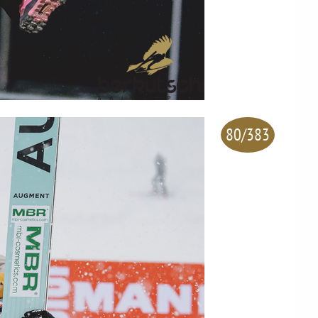
80/383