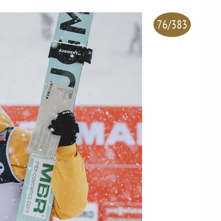
76/383