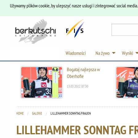
Używamy plików cookie, by ulepszyć nasze usługi i zintegrować social media
Wiadomości
Na żywo
Wyniki
Bogataj najlepsza w
Oberhofie
13.03.2022 07:30
HOME
GALERIE
CURRENT:
LILLEHAMMER SONNTAG FRAUEN
LILLEHAMMER SONNTAG F