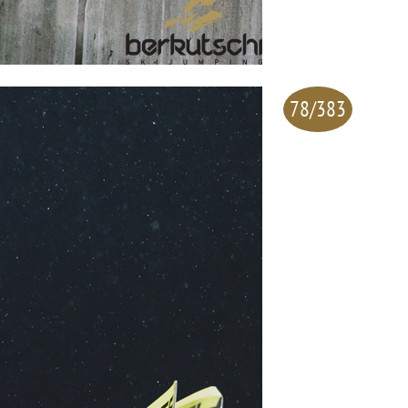
78/383