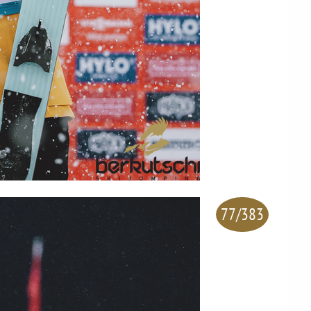
77/383