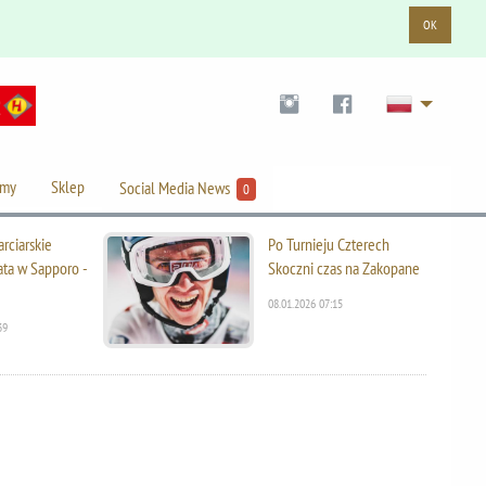
OK
lmy
Sklep
Social Media News
0
rciarskie
Po Turnieju Czterech
ata w Sapporo -
Skoczni czas na Zakopane
08.01.2026 07:15
39