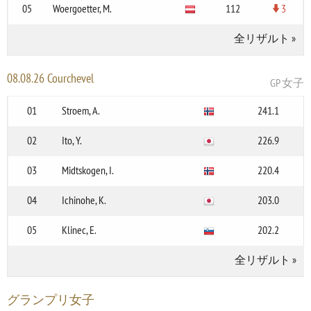
05
Woergoetter, M.
112
3
全リザルト
»
08.08.26 Courchevel
GP 女子
01
Stroem, A.
241.1
02
Ito, Y.
226.9
03
Midtskogen, I.
220.4
04
Ichinohe, K.
203.0
05
Klinec, E.
202.2
全リザルト
»
グランプリ女子