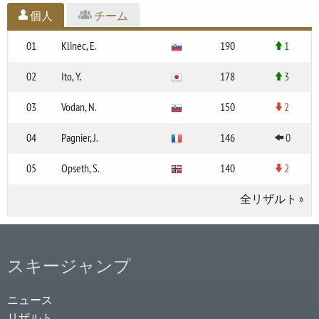
個人
チーム
01
Klinec, E.
190
1
02
Ito, Y.
178
3
03
Vodan, N.
150
2
04
Pagnier, J.
146
0
05
Opseth, S.
140
2
全リザルト
»
スキージャンプ
ニュース
リザルト