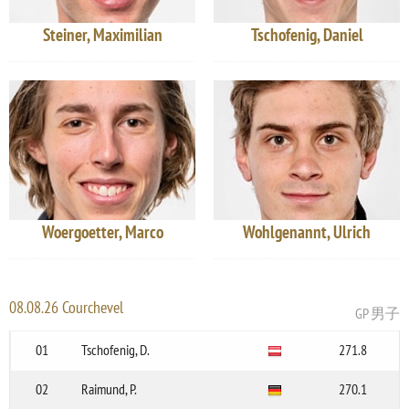
Steiner, Maximilian
Tschofenig, Daniel
Woergoetter, Marco
Wohlgenannt, Ulrich
08.08.26 Courchevel
GP 男子
01
Tschofenig, D.
271.8
02
Raimund, P.
270.1