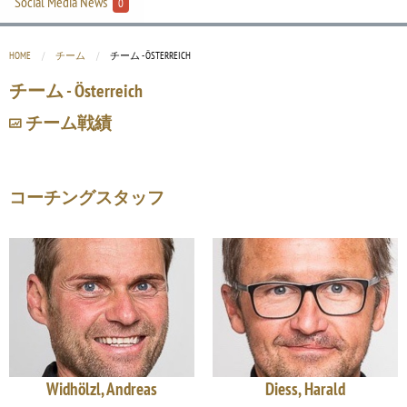
Social Media News
0
HOME
チーム
CURRENT:
チーム - ÖSTERREICH
チーム - Österreich
チーム戦績
コーチングスタッフ
Widhölzl, Andreas
Diess, Harald