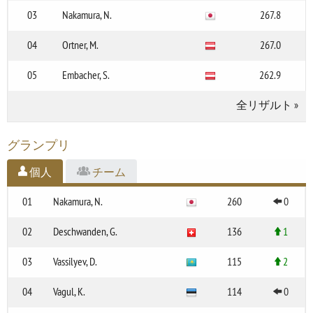
03
Nakamura, N.
267.8
04
Ortner, M.
267.0
05
Embacher, S.
262.9
全リザルト
»
グランプリ
個人
チーム
01
Nakamura, N.
260
0
02
Deschwanden, G.
136
1
03
Vassilyev, D.
115
2
04
Vagul, K.
114
0