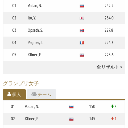
01
Vodan, N.
242.2
02
Ito, Y.
234.0
03
Opseth, S.
227.8
04
Pagnier, J.
224.3
05
Klinec, E.
223.6
全リザルト
»
グランプリ女子
個人
チーム
01
Vodan, N.
150
3
02
Klinec, E.
145
1