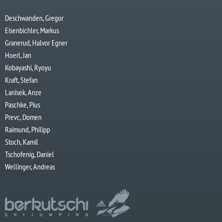
Deschwanden, Gregor
Eisenbichler, Markus
Granerud, Halvor Egner
Hoerl, Jan
Kobayashi, Ryoyu
Kraft, Stefan
Lanisek, Anze
Paschke, Pius
Prevc, Domen
Raimund, Philipp
Stoch, Kamil
Tschofenig, Daniel
Wellinger, Andreas