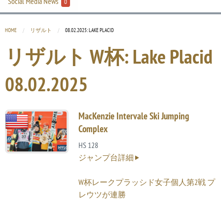
Social Media News
0
HOME
リザルト
CURRENT:
08.02.2025: LAKE PLACID
リザルト W杯: Lake Placid
08.02.2025
MacKenzie Intervale Ski Jumping
Complex
HS 128
ジャンプ台詳細
W杯レークプラッシド女子個人第2戦 プ
レウツが連勝