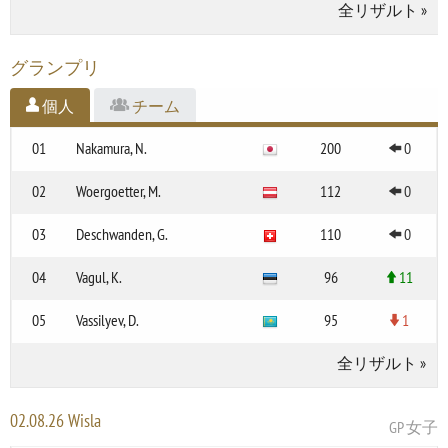
全リザルト
»
グランプリ
個人
チーム
01
Nakamura, N.
200
0
02
Woergoetter, M.
112
0
03
Deschwanden, G.
110
0
04
Vagul, K.
96
11
05
Vassilyev, D.
95
1
全リザルト
»
02.08.26 Wisla
GP 女子