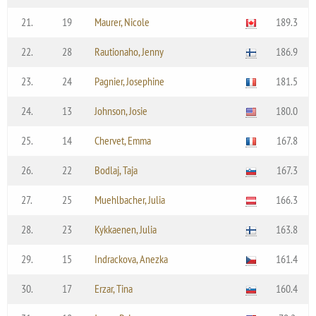
21.
19
Maurer, Nicole
189.3
22.
28
Rautionaho, Jenny
186.9
23.
24
Pagnier, Josephine
181.5
24.
13
Johnson, Josie
180.0
25.
14
Chervet, Emma
167.8
26.
22
Bodlaj, Taja
167.3
27.
25
Muehlbacher, Julia
166.3
28.
23
Kykkaenen, Julia
163.8
29.
15
Indrackova, Anezka
161.4
30.
17
Erzar, Tina
160.4