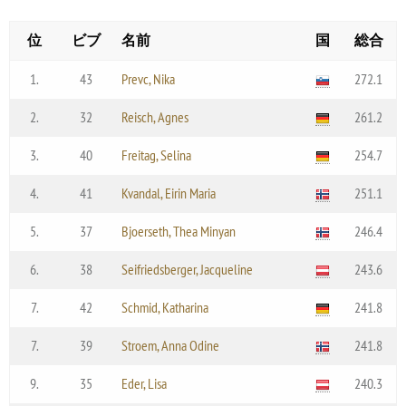
位
ビブ
名前
国
総合
1.
43
Prevc, Nika
272.1
2.
32
Reisch, Agnes
261.2
3.
40
Freitag, Selina
254.7
4.
41
Kvandal, Eirin Maria
251.1
5.
37
Bjoerseth, Thea Minyan
246.4
6.
38
Seifriedsberger, Jacqueline
243.6
7.
42
Schmid, Katharina
241.8
7.
39
Stroem, Anna Odine
241.8
9.
35
Eder, Lisa
240.3