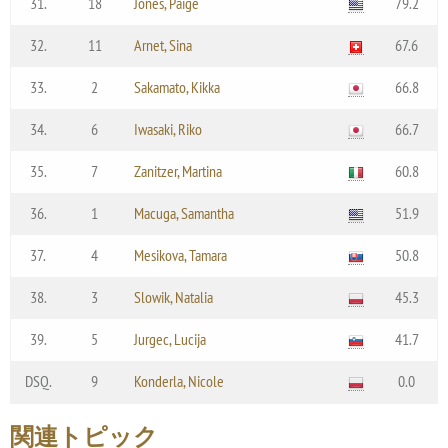
31.
18
Jones, Paige
79.2
32.
11
Arnet, Sina
67.6
33.
2
Sakamato, Kikka
66.8
34.
6
Iwasaki, Riko
66.7
35.
7
Zanitzer, Martina
60.8
36.
1
Macuga, Samantha
51.9
37.
4
Mesikova, Tamara
50.8
38.
3
Slowik, Natalia
45.3
39.
5
Jurgec, Lucija
41.7
DSQ.
9
Konderla, Nicole
0.0
関連トピック