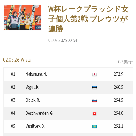
W杯レークプラッシド女
子個人第2戦 プレウツが
連勝
08.02.2025 22:54
02.08.26 Wisla
GP 男子
01
Nakamura, N.
272.9
02
Vagul, K.
260.5
03
Oblak, R.
254.5
04
Deschwanden, G.
254.0
05
Vassilyev, D.
252.1