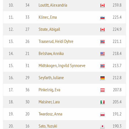
10.
34
Loutitt, Alexandria
239.8
11.
33
Klinec, Ema
225.4
12.
27
Strate, Abigail
224.9
13.
26
Traaserud, Heidi Dyhre
221.1
14.
21
Belshaw, Annika
218.4
15.
31
Midtskogen, Ingvild Synnoeve
213.7
16.
29
Seyfarth, Juliane
212.8
17.
36
Pinkelnig, Eva
207.8
18.
30
Malsiner, Lara
205.4
19.
20
Twardosz, Anna
191.2
20.
16
Sato, Yuzuki
190.3