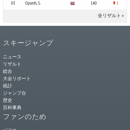
03
Opseth, S.
140
1
全リザルト
»
スキージャンプ
ニュース
リザルト
総合
大会リポート
統計
ジャンプ台
歴史
百科事典
ファンのため