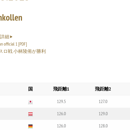
kollen
台詳細
n official 1 [PDF]
スロ戦 小林陵侑が勝利
国
飛距離1
飛距離2
129.5
127.0
126.0
129.0
126.0
128.0