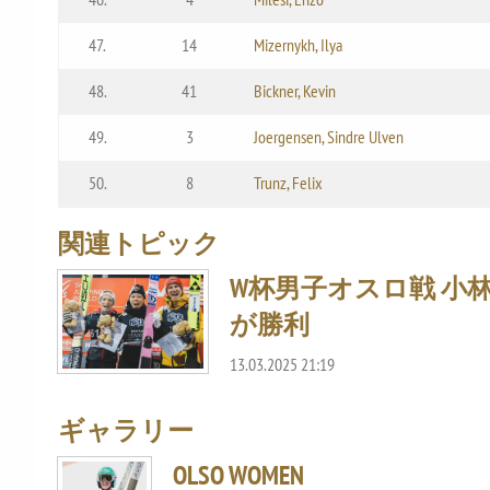
47.
14
Mizernykh, Ilya
48.
41
Bickner, Kevin
49.
3
Joergensen, Sindre Ulven
50.
8
Trunz, Felix
関連トピック
W杯男子オスロ戦 小
が勝利
13.03.2025 21:19
ギャラリー
OLSO WOMEN