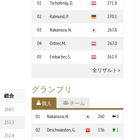
01
Tschofenig, D.
271.8
02
Raimund, P.
270.1
03
Nakamura, N.
267.8
04
Ortner, M.
267.0
05
Embacher, S.
262.9
全リザルト
»
グランプリ
総合
個人
チーム
264.1
01
Nakamura, N.
260
0
253.3
02
Deschwanden, G.
136
1
252.4