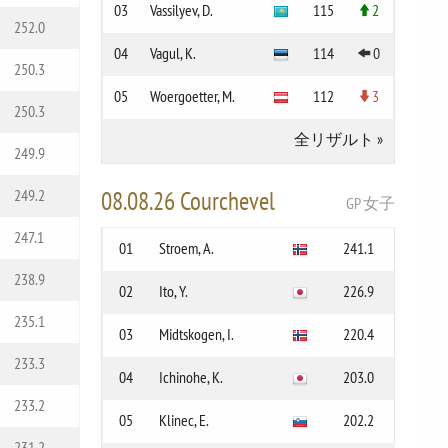
03
Vassilyev, D.
115
2
252.0
04
Vagul, K.
114
0
250.3
05
Woergoetter, M.
112
3
250.3
全リザルト
»
249.9
08.08.26 Courchevel
249.2
GP 女子
247.1
01
Stroem, A.
241.1
238.9
02
Ito, Y.
226.9
235.1
03
Midtskogen, I.
220.4
233.3
04
Ichinohe, K.
203.0
233.2
05
Klinec, E.
202.2
231.2