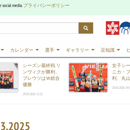
e social media.
プライバシーポリシー
カレンダー
選手
ギャラリー
豆知識
シーズン最終戦 リ
女子シ
ンヴィクが勝利、
ニカ・
プレウツはＷ総合
利、丸山
優勝
28.03.2026 19:
29.03.2026 13:22
03.2025