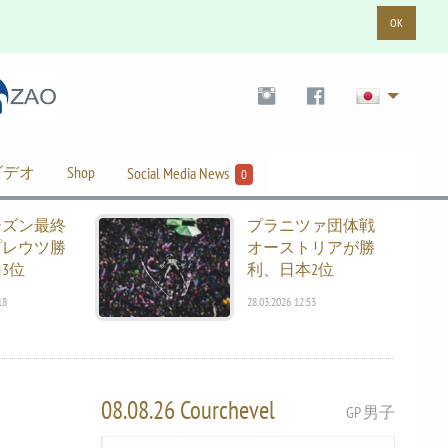
OK
ビデオ
Shop
Social Media News
0
ーズン最終
プラニツァ団体戦
プレウツ勝
オーストリアが勝
3位
利、日本2位
18
28.03.2026 12:53
08.08.26 Courchevel
GP 男子