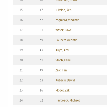
15.
47
Nikaido, Ren
16.
37
Zografski, Vladimir
17.
51
Wasek, Pawel
18.
39
Foubert, Valentin
19.
43
Aigro, Artti
20.
31
Stoch, Kamil
21.
49
Zajc, Timi
22.
33
Kubacki, Dawid
23.
16
Mogel, Zak
24.
52
Hayboeck, Michael