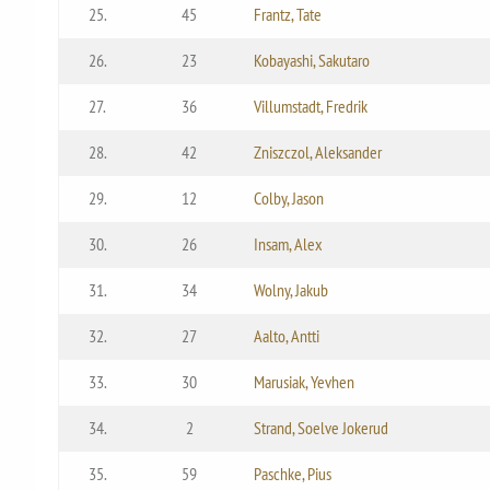
25.
45
Frantz, Tate
26.
23
Kobayashi, Sakutaro
27.
36
Villumstadt, Fredrik
28.
42
Zniszczol, Aleksander
29.
12
Colby, Jason
30.
26
Insam, Alex
31.
34
Wolny, Jakub
32.
27
Aalto, Antti
33.
30
Marusiak, Yevhen
34.
2
Strand, Soelve Jokerud
35.
59
Paschke, Pius