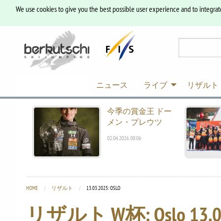
We use cookies to give you the best possible user experience and to integrat
ニュース
ライブ
リザルト
今季の賞金王 ドー
メン・プレウツ
02.04.2026 08:06
HOME
リザルト
CURRENT:
13.03.2025: OSLO
リザルト W杯: Oslo
13.