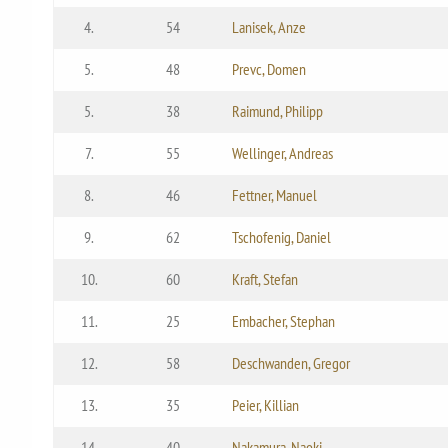
4.
54
Lanisek, Anze
5.
48
Prevc, Domen
5.
38
Raimund, Philipp
7.
55
Wellinger, Andreas
8.
46
Fettner, Manuel
9.
62
Tschofenig, Daniel
10.
60
Kraft, Stefan
11.
25
Embacher, Stephan
12.
58
Deschwanden, Gregor
13.
35
Peier, Killian
14.
40
Nakamura, Naoki