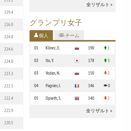
全リザルト
»
229.4
グランプリ女子
226.0
個人
チーム
224.8
01
Klinec, E.
190
1
224.6
02
Ito, Y.
178
3
224.0
03
Vodan, N.
150
2
223.3
04
Pagnier, J.
146
0
222.5
05
Opseth, S.
140
2
222.4
221.9
全リザルト
»
220.5