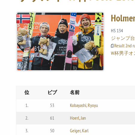
Holmen
HS 134
ジャンプ
Result 2nd ru
W杯男子オ
位
ビブ
名前
1.
53
Kobayashi, Ryoyu
2.
61
Hoerl, Jan
3.
50
Geiger, Karl