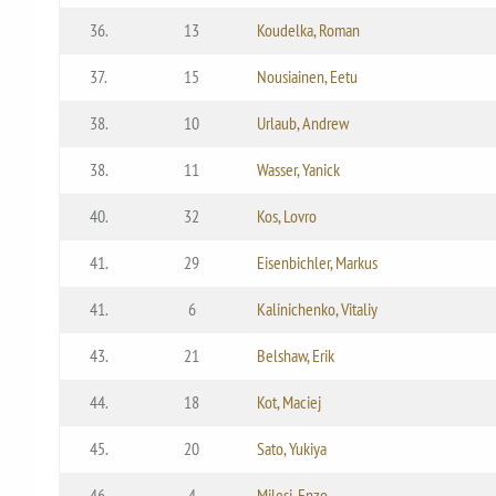
36.
13
Koudelka, Roman
37.
15
Nousiainen, Eetu
38.
10
Urlaub, Andrew
38.
11
Wasser, Yanick
40.
32
Kos, Lovro
41.
29
Eisenbichler, Markus
41.
6
Kalinichenko, Vitaliy
43.
21
Belshaw, Erik
44.
18
Kot, Maciej
45.
20
Sato, Yukiya
46.
4
Milesi, Enzo