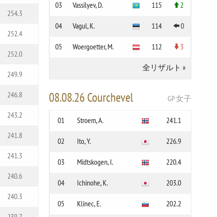
03
Vassilyev, D.
115
2
254.3
04
Vagul, K.
114
0
252.4
05
Woergoetter, M.
112
3
252.0
全リザルト
»
249.9
08.08.26 Courchevel
246.8
GP 女子
243.2
01
Stroem, A.
241.1
241.8
02
Ito, Y.
226.9
241.3
03
Midtskogen, I.
220.4
240.6
04
Ichinohe, K.
203.0
240.3
05
Klinec, E.
202.2
239.7