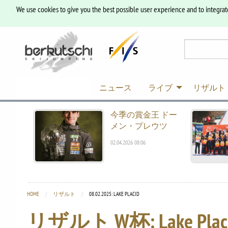
We use cookies to give you the best possible user experience and to integrat
ニュース
ライブ
リザルト
今季の賞金王 ドー
メン・プレウツ
02.04.2026 08:06
HOME
リザルト
CURRENT:
08.02.2025: LAKE PLACID
リザルト W杯: Lake Plac