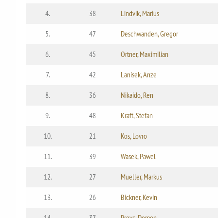
4.
38
Lindvik, Marius
5.
47
Deschwanden, Gregor
6.
45
Ortner, Maximilian
7.
42
Lanisek, Anze
8.
36
Nikaido, Ren
9.
48
Kraft, Stefan
10.
21
Kos, Lovro
11.
39
Wasek, Pawel
12.
27
Mueller, Markus
13.
26
Bickner, Kevin
14.
37
Prevc, Domen