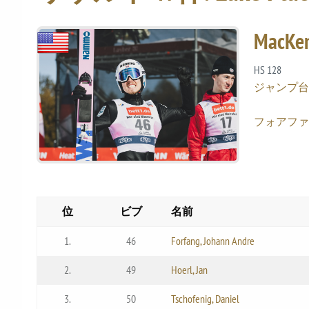
MacKen
HS 128
ジャンプ
フォアファ
位
ビブ
名前
1.
46
Forfang, Johann Andre
2.
49
Hoerl, Jan
3.
50
Tschofenig, Daniel