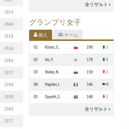
全リザルト
»
235.9
グランプリ女子
234.4
個人
チーム
233.8
01
Klinec, E.
190
1
232.6
02
Ito, Y.
178
3
228.6
03
Vodan, N.
150
2
223.7
04
Pagnier, J.
146
0
219.0
05
Opseth, S.
140
2
219.0
218.0
全リザルト
»
217.7