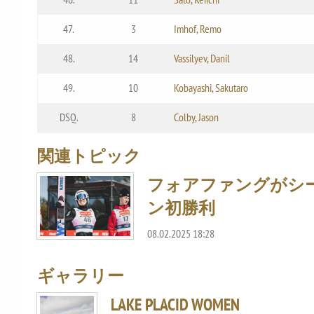
47.
3
Imhof, Remo
48.
14
Vassilyev, Danil
49.
10
Kobayashi, Sakutaro
DSQ.
8
Colby, Jason
関連トピック
フォアファングがシ
ン初勝利
08.02.2025 18:28
ギャラリー
LAKE PLACID WOMEN