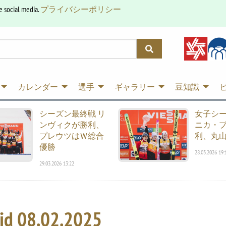
e social media.
プライバシーポリシー
カレンダー
選手
ギャラリー
豆知識
シーズン最終戦 リ
女子シ
ンヴィクが勝利、
ニカ・
プレウツはＷ総合
利、丸山
優勝
28.03.2026 19:
29.03.2026 13:22
id
08.02.2025