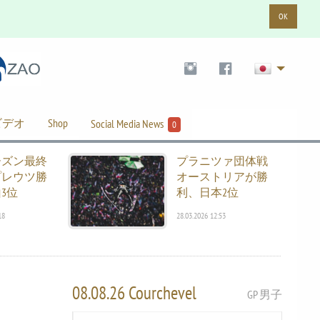
OK
ビデオ
Shop
Social Media News
0
ーズン最終
プラニツァ団体戦
プレウツ勝
オーストリアが勝
3位
利、日本2位
18
28.03.2026 12:53
08.08.26 Courchevel
GP 男子