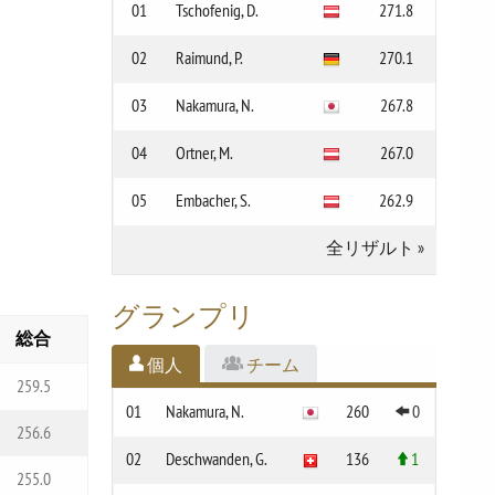
01
Tschofenig, D.
271.8
02
Raimund, P.
270.1
03
Nakamura, N.
267.8
04
Ortner, M.
267.0
05
Embacher, S.
262.9
全リザルト
»
グランプリ
総合
個人
チーム
259.5
01
Nakamura, N.
260
0
256.6
02
Deschwanden, G.
136
1
255.0