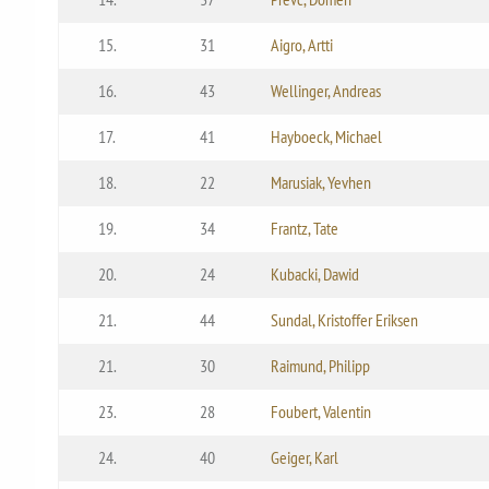
15.
31
Aigro, Artti
16.
43
Wellinger, Andreas
17.
41
Hayboeck, Michael
18.
22
Marusiak, Yevhen
19.
34
Frantz, Tate
20.
24
Kubacki, Dawid
21.
44
Sundal, Kristoffer Eriksen
21.
30
Raimund, Philipp
23.
28
Foubert, Valentin
24.
40
Geiger, Karl