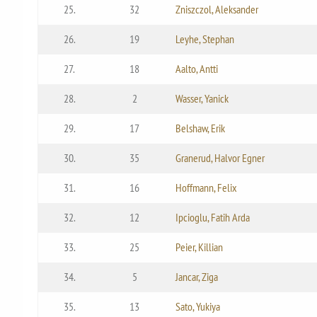
25.
32
Zniszczol, Aleksander
26.
19
Leyhe, Stephan
27.
18
Aalto, Antti
28.
2
Wasser, Yanick
29.
17
Belshaw, Erik
30.
35
Granerud, Halvor Egner
31.
16
Hoffmann, Felix
32.
12
Ipcioglu, Fatih Arda
33.
25
Peier, Killian
34.
5
Jancar, Ziga
35.
13
Sato, Yukiya