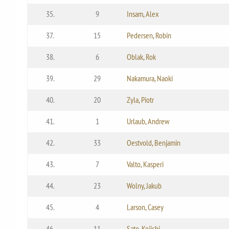
35.
9
Insam, Alex
37.
15
Pedersen, Robin
38.
6
Oblak, Rok
39.
29
Nakamura, Naoki
40.
20
Zyla, Piotr
41.
1
Urlaub, Andrew
42.
33
Oestvold, Benjamin
43.
7
Valto, Kasperi
44.
23
Wolny, Jakub
45.
4
Larson, Casey
46.
11
Sato, Keiichi