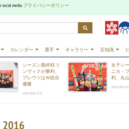
e social media.
プライバシーポリシー
カレンダー
選手
ギャラリー
豆知識
シーズン最終戦 リ
女子シ
ンヴィクが勝利、
ニカ・
プレウツはＷ総合
利、丸山
優勝
28.03.2026 19:
29.03.2026 13:22
n 2016