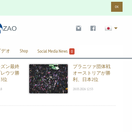
OK
ビデオ
Shop
Social Media News
0
ーズン最終
プラニツァ団体戦
プレウツ勝
オーストリアが勝
3位
利、日本2位
18
28.03.2026 12:53