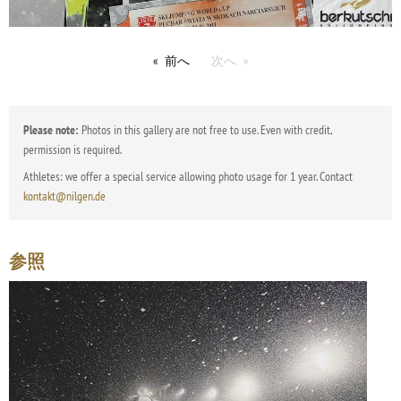
前へ
次へ
Please note:
Photos in this gallery are not free to use. Even with credit,
permission is required.
Athletes: we offer a special service allowing photo usage for 1 year. Contact
kontakt@nilgen.de
参照