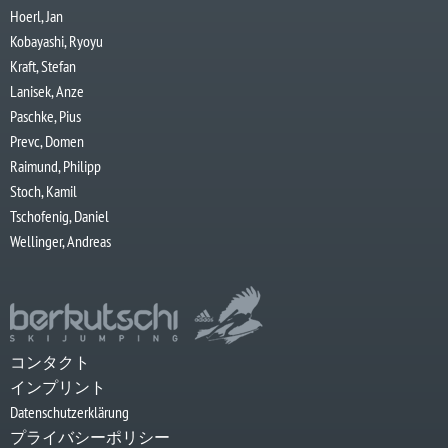
Hoerl, Jan
Kobayashi, Ryoyu
Kraft, Stefan
Lanisek, Anze
Paschke, Pius
Prevc, Domen
Raimund, Philipp
Stoch, Kamil
Tschofenig, Daniel
Wellinger, Andreas
コンタクト
インプリント
Datenschutzerklärung
プライバシーポリシー