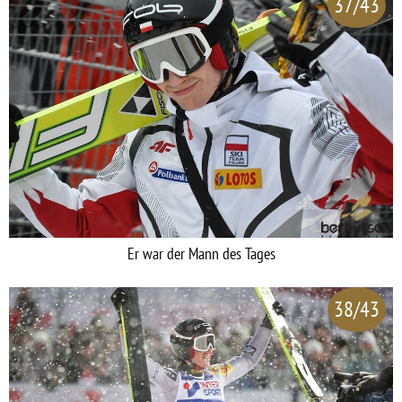
37/43
Er war der Mann des Tages
38/43