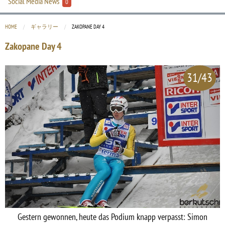
Social Media News
0
HOME
ギャラリー
CURRENT:
ZAKOPANE DAY 4
Zakopane Day 4
31/43
Gestern gewonnen, heute das Podium knapp verpasst: Simon