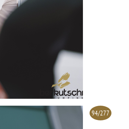
94/277