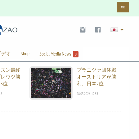
OK
ビデオ
Shop
Social Media News
0
ーズン最終
プラニツァ団体戦
プレウツ勝
オーストリアが勝
3位
利、日本2位
18
28.03.2026 12:53