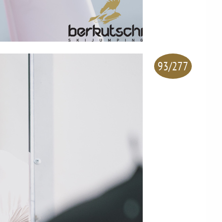
93/277