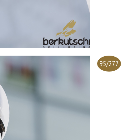
95/277