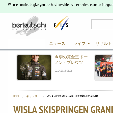
We use cookies to give you the best possible user experience and to integrat
ニュース
ライブ
リザルト
今季の賞金王 ドー
メン・プレウツ
02.04.2026 08:06
HOME
ギャラリー
CURRENT:
WISLA SKISPRINGEN GRAND PRIX MÄNNER SAMSTAG
WISLA SKISPRINGEN GRAN