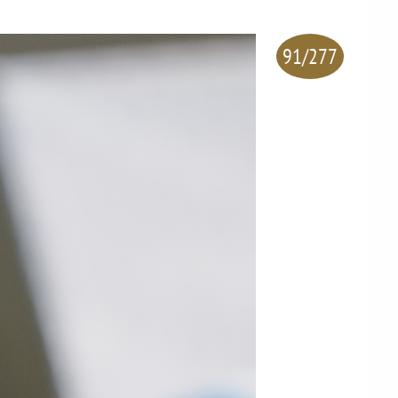
91/277