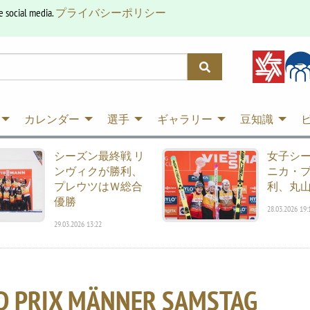
e social media.
プライバシーポリシー
カレンダー
選手
ギャラリー
豆知識
シーズン最終戦 リ
女子シ
ンヴィクが勝利、
ニカ・
プレウツはＷ総合
利、丸山
優勝
28.03.2026 19:
29.03.2026 13:22
D PRIX MÄNNER SAMSTAG