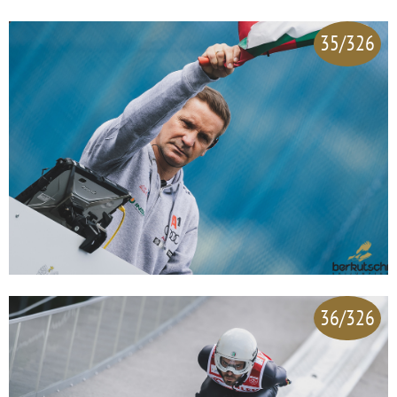
35/326
36/326