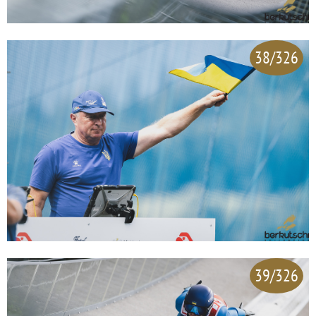
38/326
39/326