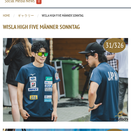
Social Media News
0
HOME
ギャラリー
CURRENT:
WISLA HIGH FIVE MÄNNER SONNTAG
WISLA HIGH FIVE MÄNNER SONNTAG
31/326