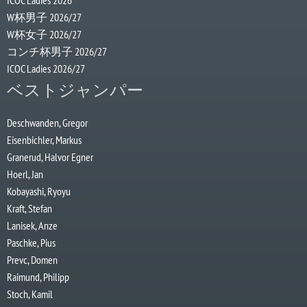
ICOC Ladies 2026
W杯男子 2026/27
W杯女子 2026/27
コンチ杯男子 2026/27
ICOC Ladies 2026/27
ベストジャンパー
Deschwanden, Gregor
Eisenbichler, Markus
Granerud, Halvor Egner
Hoerl, Jan
Kobayashi, Ryoyu
Kraft, Stefan
Lanisek, Anze
Paschke, Pius
Prevc, Domen
Raimund, Philipp
Stoch, Kamil