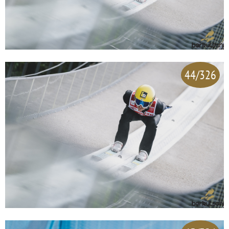
44/326