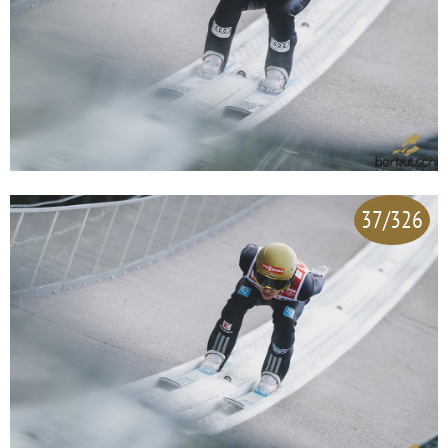
37/326