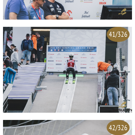
41/326
42/326