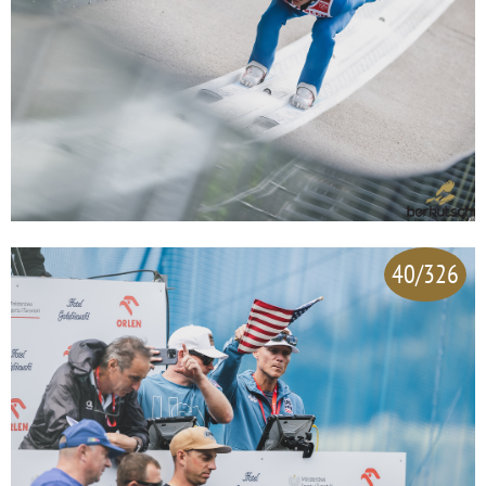
40/326