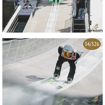
34/326