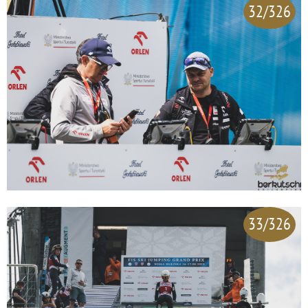
32/326
33/326