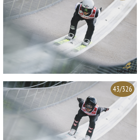
43/326