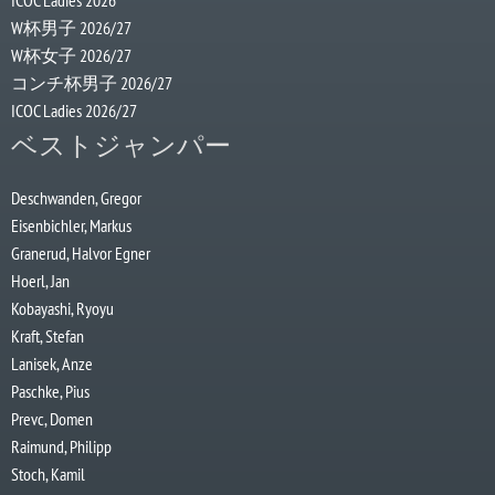
ICOC Ladies 2026
W杯男子 2026/27
W杯女子 2026/27
コンチ杯男子 2026/27
ICOC Ladies 2026/27
ベストジャンパー
Deschwanden, Gregor
Eisenbichler, Markus
Granerud, Halvor Egner
Hoerl, Jan
Kobayashi, Ryoyu
Kraft, Stefan
Lanisek, Anze
Paschke, Pius
Prevc, Domen
Raimund, Philipp
Stoch, Kamil