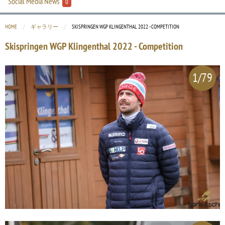
Social Media News
0
HOME
ギャラリー
CURRENT:
SKISPRINGEN WGP KLINGENTHAL 2022 - COMPETITION
Skispringen WGP Klingenthal 2022 - Competition
1/79