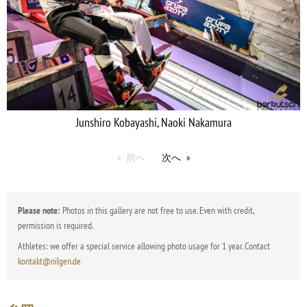
Junshiro Kobayashi, Naoki Nakamura
前へ
次へ
Please note:
Photos in this gallery are not free to use. Even with credit,
permission is required.
Athletes: we offer a special service allowing photo usage for 1 year. Contact
kontakt@nilgen.de