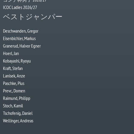
ICOC Ladies 2026/27
ベストジャンパー
Deschwanden, Gregor
Eisenbichler, Markus
Granerud, Halvor Egner
Hoerl, Jan
Kobayashi, Ryoyu
Kraft, Stefan
Lanisek, Anze
Paschke, Pius
Prevc, Domen
Raimund, Philipp
Stoch, Kamil
Tschofenig, Daniel
Wellinger, Andreas