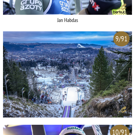
Jan Habdas
9/91
10/91