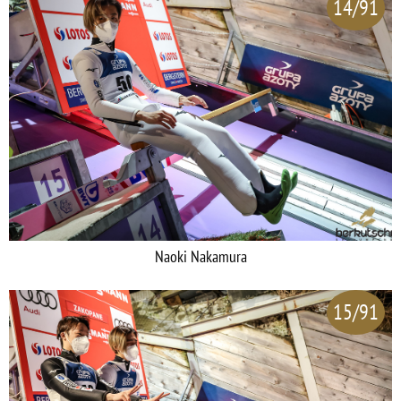
14/91
Naoki Nakamura
15/91