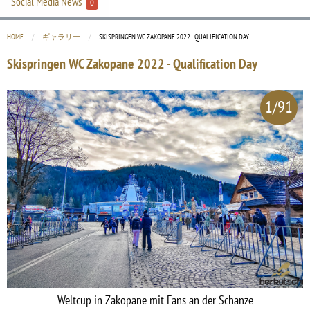
Social Media News
0
HOME
ギャラリー
CURRENT:
SKISPRINGEN WC ZAKOPANE 2022 - QUALIFICATION DAY
Skispringen WC Zakopane 2022 - Qualification Day
1/91
Weltcup in Zakopane mit Fans an der Schanze