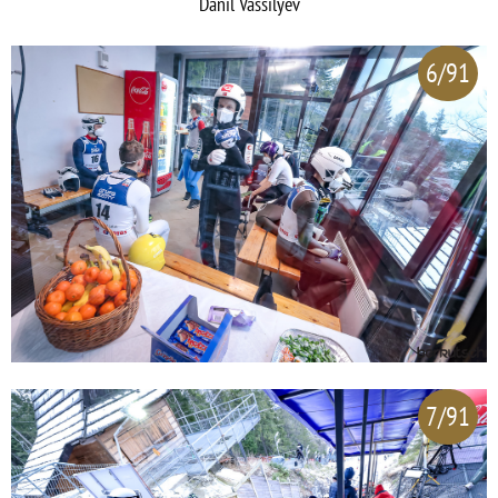
Danil Vassilyev
6/91
7/91