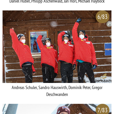
Daniel Huber, Philipp Aschenwald, Jan Hörl, Michael Hayböck
6/83
Andreas Schuler, Sandro Hauswirth, Dominik Peter, Gregor
Deschwanden
7/83