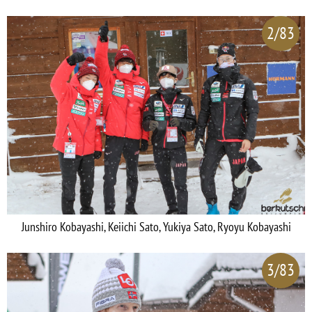
2/83
Junshiro Kobayashi, Keiichi Sato, Yukiya Sato, Ryoyu Kobayashi
3/83