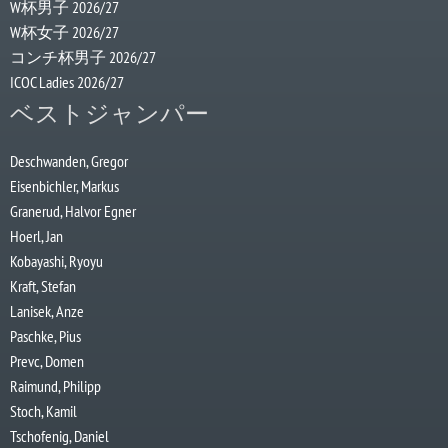
W杯男子 2026/27
W杯女子 2026/27
コンチ杯男子 2026/27
ICOC Ladies 2026/27
ベストジャンパー
Deschwanden, Gregor
Eisenbichler, Markus
Granerud, Halvor Egner
Hoerl, Jan
Kobayashi, Ryoyu
Kraft, Stefan
Lanisek, Anze
Paschke, Pius
Prevc, Domen
Raimund, Philipp
Stoch, Kamil
Tschofenig, Daniel