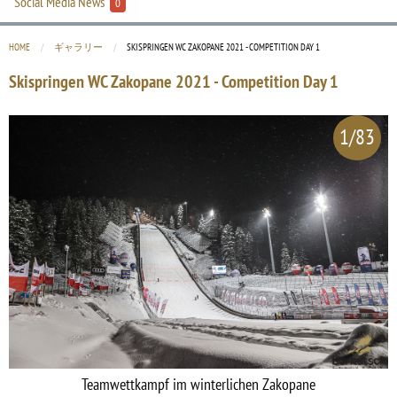
Social Media News
0
HOME
ギャラリー
CURRENT:
SKISPRINGEN WC ZAKOPANE 2021 - COMPETITION DAY 1
Skispringen WC Zakopane 2021 - Competition Day 1
1/83
Teamwettkampf im winterlichen Zakopane