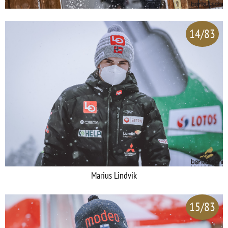
14/83
Marius Lindvik
15/83