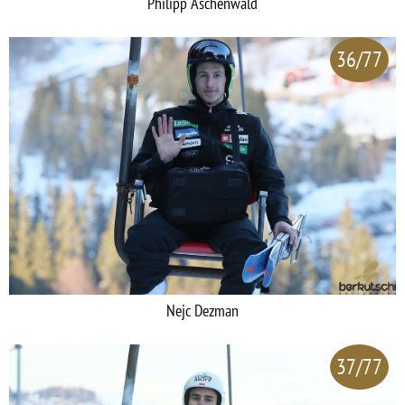
Philipp Aschenwald
36/77
Nejc Dezman
37/77