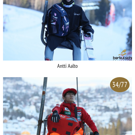
Antti Aalto
34/77