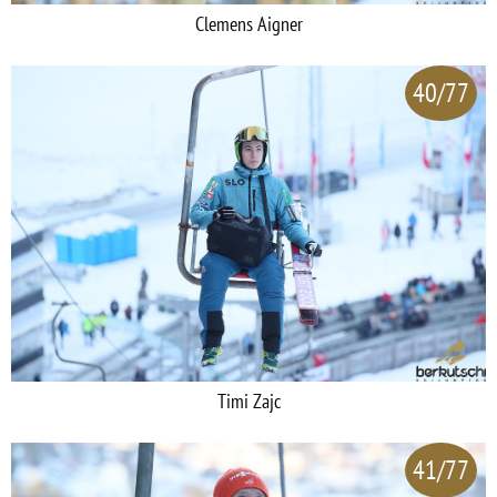
Clemens Aigner
40/77
Timi Zajc
41/77