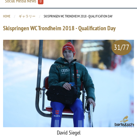
Social Media News
0
HOME
ギャラリー
CURRENT:
SKISPRINGEN WC TRONDHEIM 2018 - QUALIFICATION DAY
Skispringen WC Trondheim 2018 - Qualification Day
31/77
David Siegel