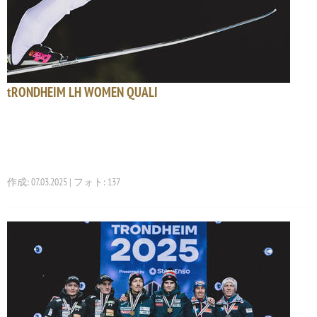
tRONDHEIM LH WOMEN QUALI
作成: 07.03.2025 | フォト: 137