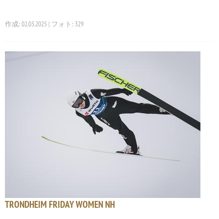
作成: 02.03.2025 | フォト: 329
TRONDHEIM FRIDAY WOMEN NH