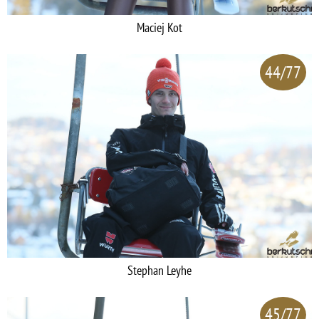
Maciej Kot
44/77
Stephan Leyhe
45/77