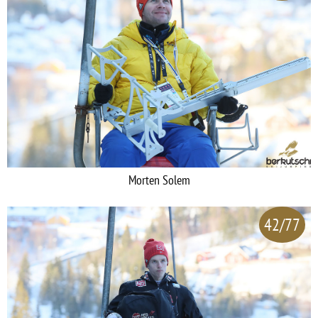
Morten Solem
42/77