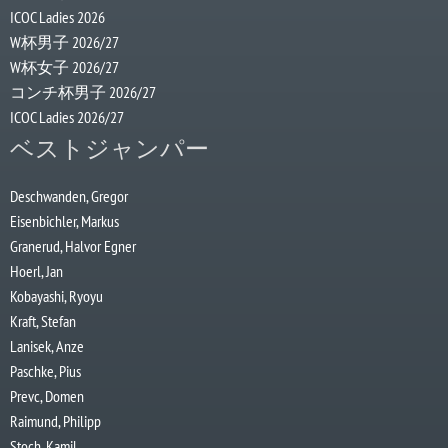
ICOC Ladies 2026
W杯男子 2026/27
W杯女子 2026/27
コンチ杯男子 2026/27
ICOC Ladies 2026/27
ベストジャンパー
Deschwanden, Gregor
Eisenbichler, Markus
Granerud, Halvor Egner
Hoerl, Jan
Kobayashi, Ryoyu
Kraft, Stefan
Lanisek, Anze
Paschke, Pius
Prevc, Domen
Raimund, Philipp
Stoch, Kamil