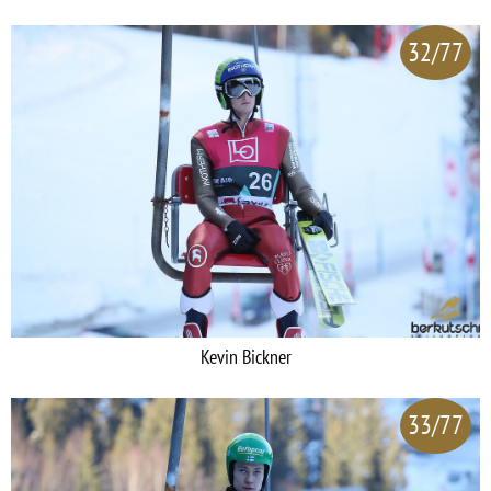
32/77
Kevin Bickner
33/77