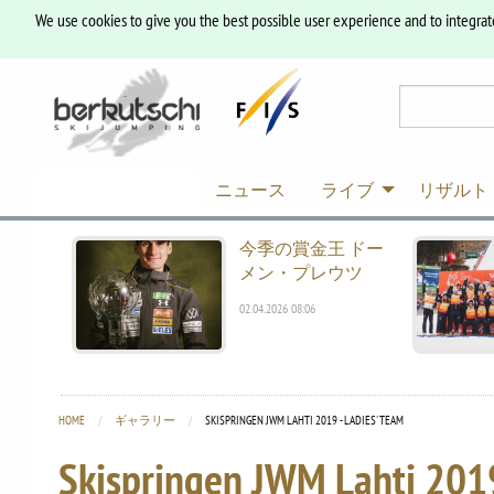
We use cookies to give you the best possible user experience and to integrat
ニュース
ライブ
リザルト
今季の賞金王 ドー
メン・プレウツ
02.04.2026 08:06
HOME
ギャラリー
CURRENT:
SKISPRINGEN JWM LAHTI 2019 - LADIES' TEAM
Skispringen JWM Lahti 2019