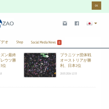
OK
ビデオ
Shop
Social Media News
0
ーズン最終
プラニツァ団体戦
プレウツ勝
オーストリアが勝
3位
利、日本2位
18
28.03.2026 12:53