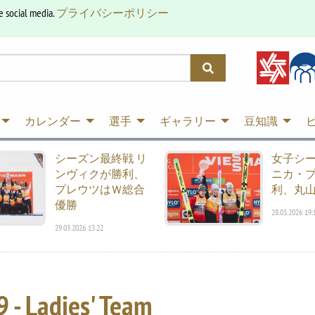
e social media.
プライバシーポリシー
カレンダー
選手
ギャラリー
豆知識
シーズン最終戦 リ
女子シ
ンヴィクが勝利、
ニカ・
プレウツはＷ総合
利、丸山
優勝
28.03.2026 19:
29.03.2026 13:22
 - Ladies' Team