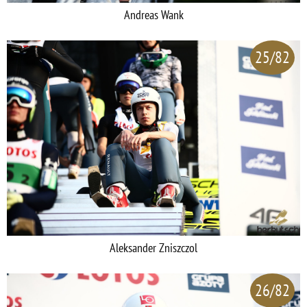
Andreas Wank
25/82
Aleksander Zniszczol
26/82