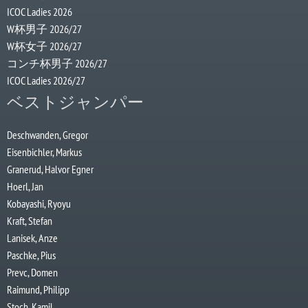
ICOC Ladies 2026
W杯男子 2026/27
W杯女子 2026/27
コンチ杯男子 2026/27
ICOC Ladies 2026/27
ベストジャンパー
Deschwanden, Gregor
Eisenbichler, Markus
Granerud, Halvor Egner
Hoerl, Jan
Kobayashi, Ryoyu
Kraft, Stefan
Lanisek, Anze
Paschke, Pius
Prevc, Domen
Raimund, Philipp
Stoch, Kamil