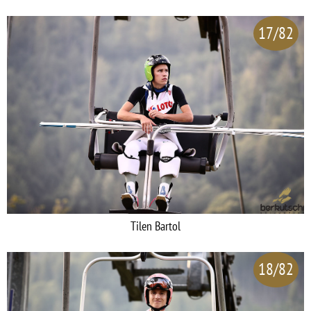
17/82
Tilen Bartol
18/82