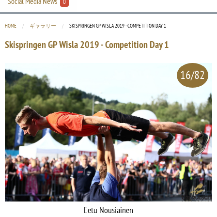
Social Media News
0
HOME
ギャラリー
CURRENT:
SKISPRINGEN GP WISLA 2019 - COMPETITION DAY 1
Skispringen GP Wisla 2019 - Competition Day 1
16/82
Eetu Nousiainen