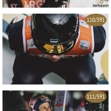
110/391
111/391