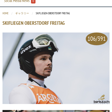
Social Media News
0
HOME
ギャラリー
CURRENT:
SKIFLIEGEN OBERSTDORF FREITAG
SKIFLIEGEN OBERSTDORF FREITAG
106/391