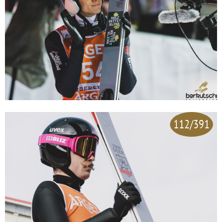
112/391