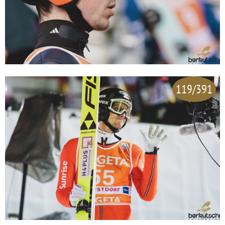
119/391