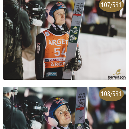
107/391
108/391