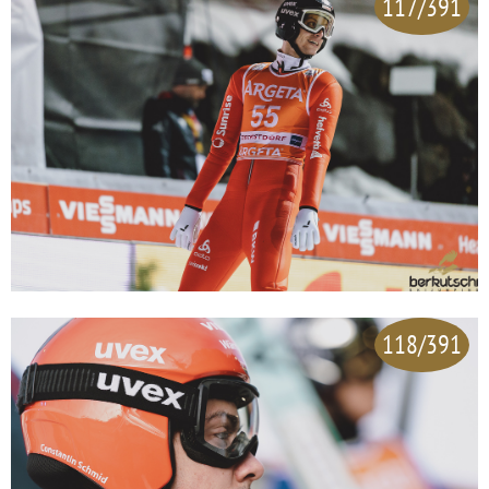
117/391
118/391