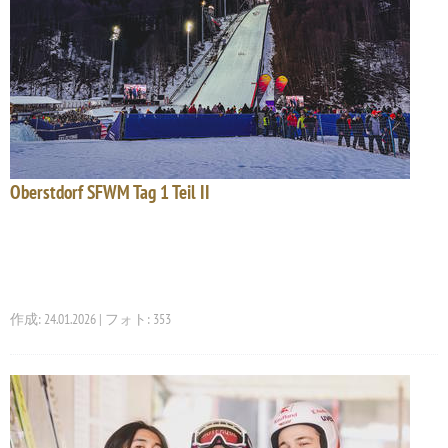
Oberstdorf SFWM Tag 1 Teil II
作成: 24.01.2026 | フォト: 353