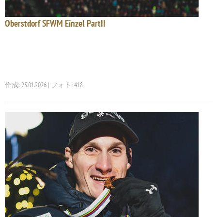
Oberstdorf SFWM Einzel PartII
作成: 25.01.2026 | フォト: 418