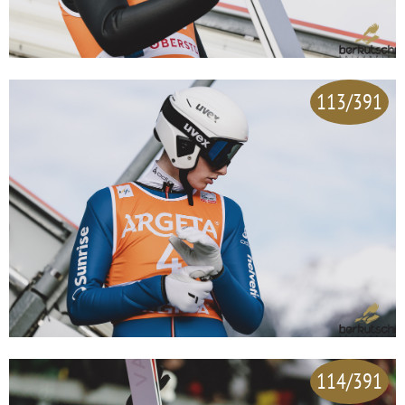
113/391
114/391