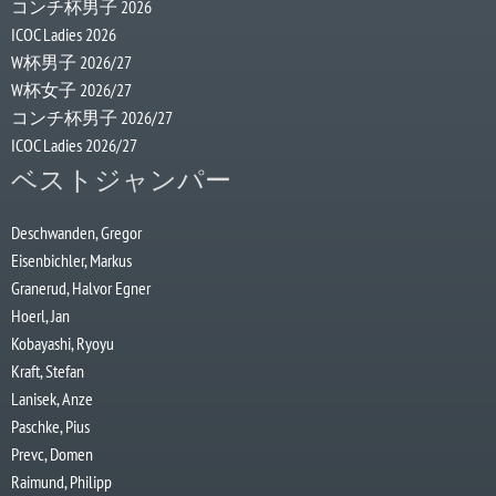
コンチ杯男子 2026
ICOC Ladies 2026
W杯男子 2026/27
W杯女子 2026/27
コンチ杯男子 2026/27
ICOC Ladies 2026/27
ベストジャンパー
Deschwanden, Gregor
Eisenbichler, Markus
Granerud, Halvor Egner
Hoerl, Jan
Kobayashi, Ryoyu
Kraft, Stefan
Lanisek, Anze
Paschke, Pius
Prevc, Domen
Raimund, Philipp