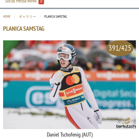
Social Media News
0
HOME
ギャラリー
CURRENT:
PLANICA SAMSTAG
PLANICA SAMSTAG
391/425
Daniel Tschofenig (AUT)