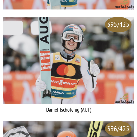
395/425
Daniel Tschofenig (AUT)
396/425