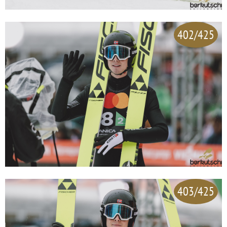
402/425
403/425