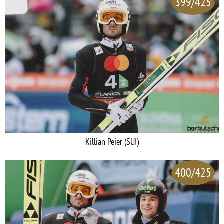
399/425
Killian Peier (SUI)
400/425