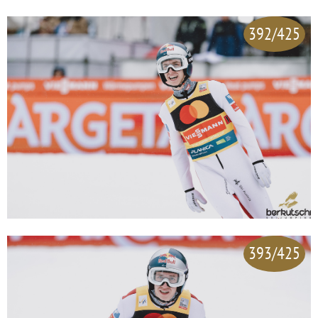
392/425
393/425