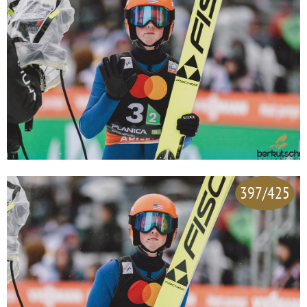
397/425