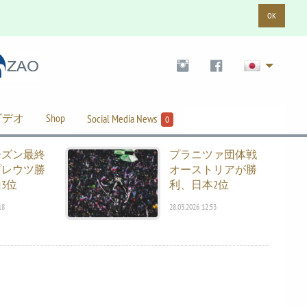
OK
ビデオ
Shop
Social Media News
0
ーズン最終
プラニツァ団体戦
プレウツ勝
オーストリアが勝
3位
利、日本2位
18
28.03.2026 12:53