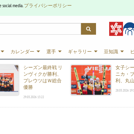
e social media.
プライバシーポリシー
カレンダー
選手
ギャラリー
豆知識
シーズン最終戦 リ
女子シ
ンヴィクが勝利、
ニカ・
プレウツはＷ総合
利、丸山
優勝
28.03.2026 19:
29.03.2026 13:22