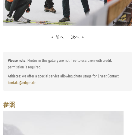
前へ
次へ
Please note:
Photos in this gallery are not free to use. Even with credit,
permission is required.
Athletes: we offer a special service allowing photo usage for 1 year. Contact
kontakt@nilgen.de
参照