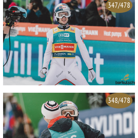
347/478
348/478