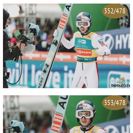
352/478
353/478