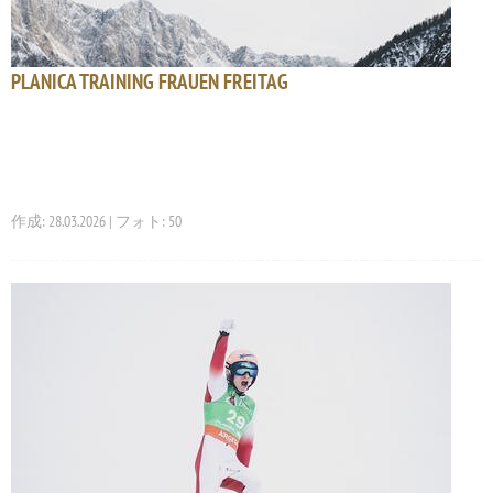
PLANICA TRAINING FRAUEN FREITAG
作成: 28.03.2026 | フォト: 50