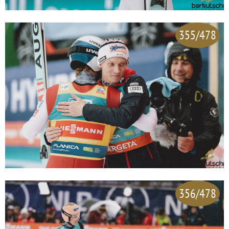
355/478
356/478