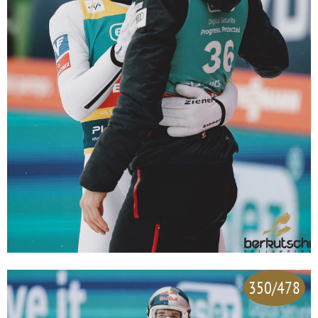
350/478