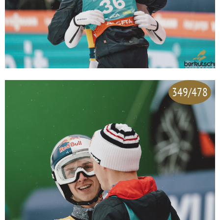
349/478