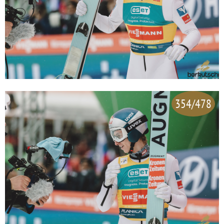
354/478