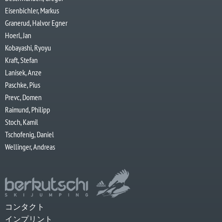
Eisenbichler, Markus
Granerud, Halvor Egner
Hoerl, Jan
Kobayashi, Ryoyu
Kraft, Stefan
Lanisek, Anze
Paschke, Pius
Prevc, Domen
Raimund, Philipp
Stoch, Kamil
Tschofenig, Daniel
Wellinger, Andreas
コンタクト
インプリント