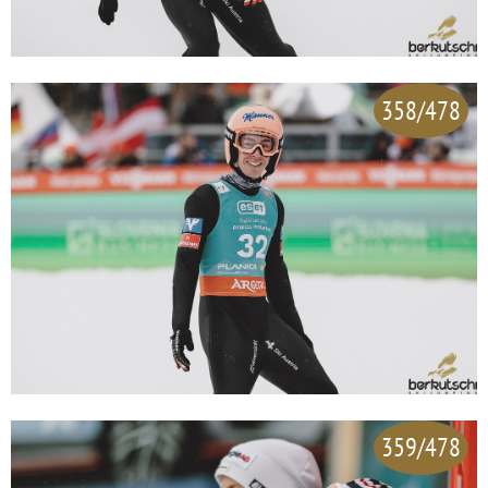
358/478
359/478