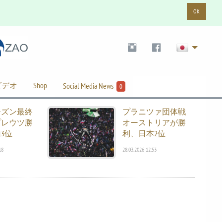
OK
ビデオ
Shop
Social Media News
0
ーズン最終
プラニツァ団体戦
プレウツ勝
オーストリアが勝
3位
利、日本2位
18
28.03.2026 12:53