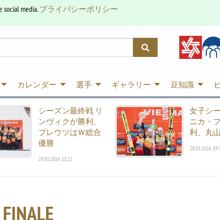
e social media.
プライバシーポリシー
カレンダー
選手
ギャラリー
豆知識
シーズン最終戦 リ
女子シ
ンヴィクが勝利、
ニカ・
プレウツはＷ総合
利、丸山
優勝
28.03.2026 19:
29.03.2026 13:22
 FINALE