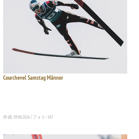
Courchevel Samstag Männer
作成: 09.08.2026 | フォト: 187