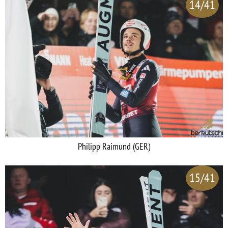
14/41
Philipp Raimund (GER)
15/41