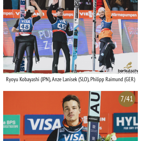
Ryoyu Kobayashi (JPN), Anze Lanisek (SLO), Philipp Raimund (GER)
7/41