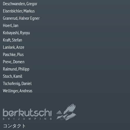
Deschwanden, Gregor
Eisenbichler, Markus
Granerud, Halvor Egner
Hoerl, Jan
Kobayashi, Ryoyu
Kraft, Stefan
Lanisek, Anze
Paschke, Pius
Prevc, Domen
Raimund, Philipp
Stoch, Kamil
Tschofenig, Daniel
Wellinger, Andreas
コンタクト