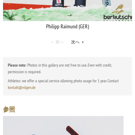
Philipp Raimund (GER)
前へ
次へ
Please note:
Photos in this gallery are not free to use. Even with credit,
permission is required.
Athletes: we offer a special service allowing photo usage for 1 year. Contact
kontakt@nilgen.de
参照