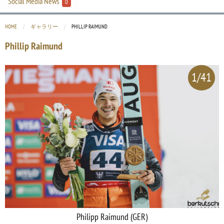
Social Media News
0
HOME
ギャラリー
CURRENT:
PHILLIP RAIMUND
Phillip Raimund
1/41
Philipp Raimund (GER)