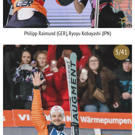
Philipp Raimund (GER), Ryoyu Kobayashi (JPN)
5/41