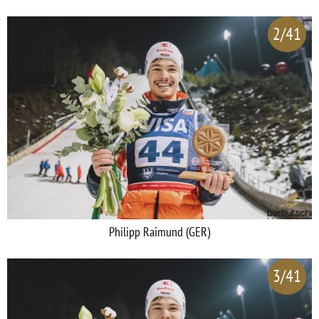
2/41
Philipp Raimund (GER)
3/41