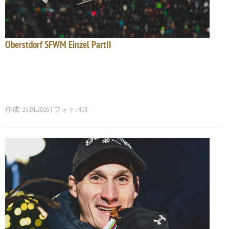
Oberstdorf SFWM Einzel PartII
作成: 25.01.2026 | フォト: 418