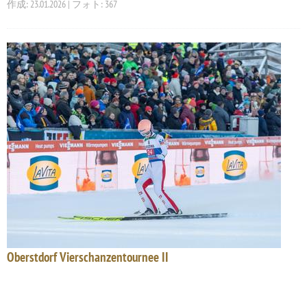
作成: 23.01.2026 | フォト: 367
Oberstdorf Vierschanzentournee II