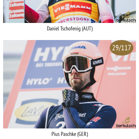
Daniel Tschofenig (AUT)
29/117
Pius Paschke (GER)