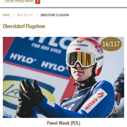
Social Media News
0
HOME
ギャラリー
CURRENT:
OBERSTDORF FLUGSHOW
Oberstdorf Flugshow
16/117
Pawel Wasek (POL)