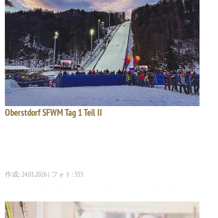
Oberstdorf SFWM Tag 1 Teil II
作成: 24.01.2026 | フォト: 353