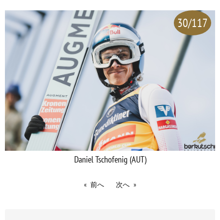
30/117
Daniel Tschofenig (AUT)
前へ
次へ