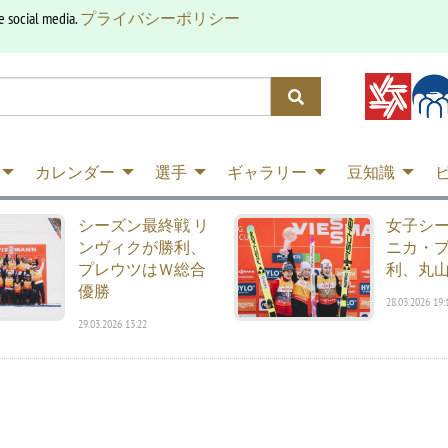
e social media.
プライバシーポリシー
カレンダー
選手
ギャラリー
豆知識
シーズン最終戦 リ
女子シ
ンヴィクが勝利、
ニカ・
プレウツはＷ総合
利、丸山
優勝
28.03.2026 19:
29.03.2026 13:22