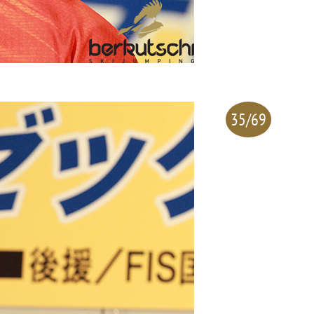
35/69