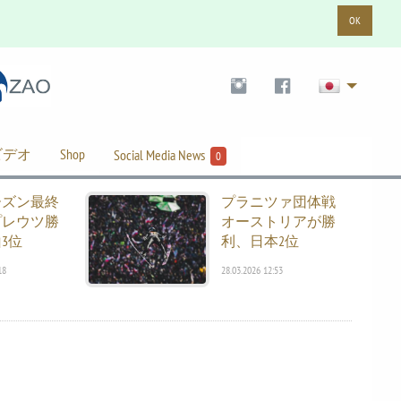
OK
ビデオ
Shop
Social Media News
0
ーズン最終
プラニツァ団体戦
プレウツ勝
オーストリアが勝
3位
利、日本2位
18
28.03.2026 12:53