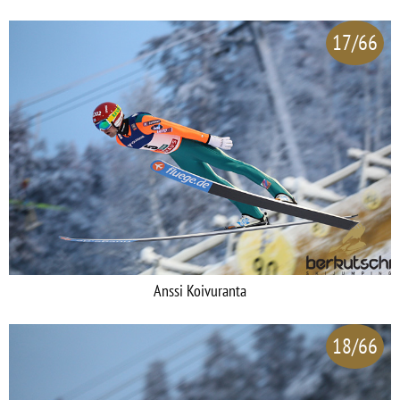
17/66
Anssi Koivuranta
18/66