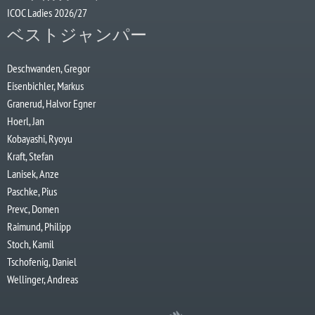
ICOC Ladies 2026/27
ベストジャンパー
Deschwanden, Gregor
Eisenbichler, Markus
Granerud, Halvor Egner
Hoerl, Jan
Kobayashi, Ryoyu
Kraft, Stefan
Lanisek, Anze
Paschke, Pius
Prevc, Domen
Raimund, Philipp
Stoch, Kamil
Tschofenig, Daniel
Wellinger, Andreas