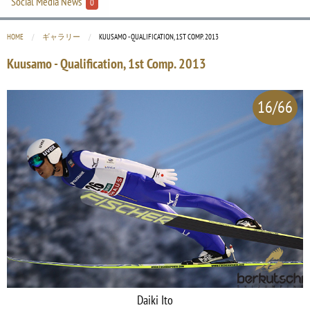
Social Media News
0
HOME
ギャラリー
CURRENT:
KUUSAMO - QUALIFICATION, 1ST COMP. 2013
Kuusamo - Qualification, 1st Comp. 2013
16/66
Daiki Ito