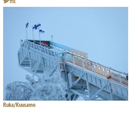
参照
Ruka/Kuusamo