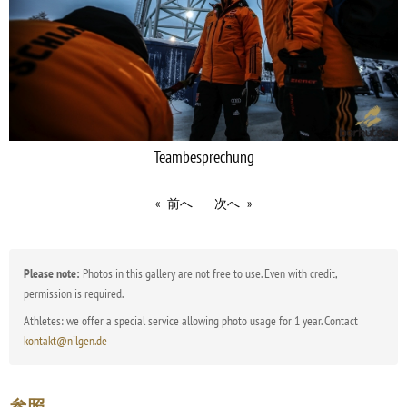
Teambesprechung
前へ
次へ
Please note:
Photos in this gallery are not free to use. Even with credit,
permission is required.
Athletes: we offer a special service allowing photo usage for 1 year. Contact
kontakt@nilgen.de