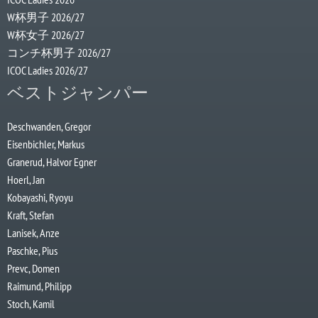
W杯男子 2026/27
W杯女子 2026/27
コンチ杯男子 2026/27
ICOC Ladies 2026/27
ベストジャンパー
Deschwanden, Gregor
Eisenbichler, Markus
Granerud, Halvor Egner
Hoerl, Jan
Kobayashi, Ryoyu
Kraft, Stefan
Lanisek, Anze
Paschke, Pius
Prevc, Domen
Raimund, Philipp
Stoch, Kamil