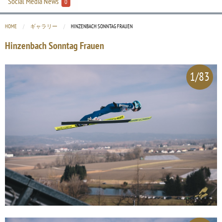
Social Media News
0
HOME
ギャラリー
CURRENT:
HINZENBACH SONNTAG FRAUEN
Hinzenbach Sonntag Frauen
1/83