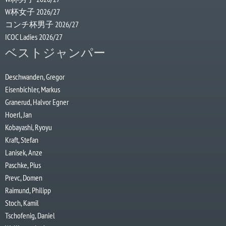
W杯女子 2026/27
コンチ杯男子 2026/27
ICOC Ladies 2026/27
ベストジャンパー
Deschwanden, Gregor
Eisenbichler, Markus
Granerud, Halvor Egner
Hoerl, Jan
Kobayashi, Ryoyu
Kraft, Stefan
Lanisek, Anze
Paschke, Pius
Prevc, Domen
Raimund, Philipp
Stoch, Kamil
Tschofenig, Daniel