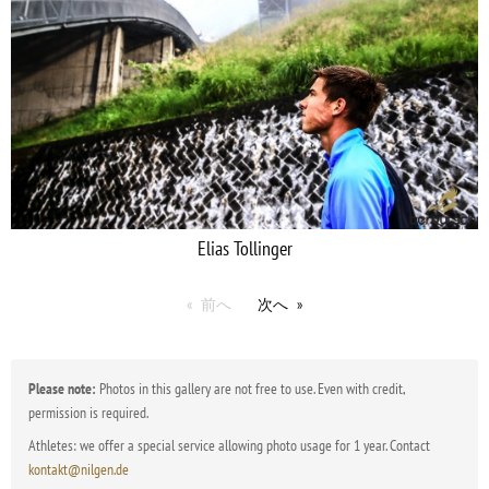
Elias Tollinger
前へ
次へ
Please note:
Photos in this gallery are not free to use. Even with credit,
permission is required.
Athletes: we offer a special service allowing photo usage for 1 year. Contact
kontakt@nilgen.de