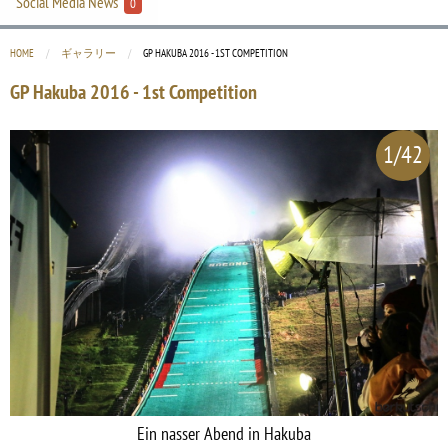
Social Media News
0
HOME
ギャラリー
CURRENT:
GP HAKUBA 2016 - 1ST COMPETITION
GP Hakuba 2016 - 1st Competition
1/42
Ein nasser Abend in Hakuba