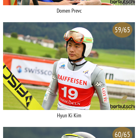
Domen Prevc
59/65
Hyun Ki Kim
60/65