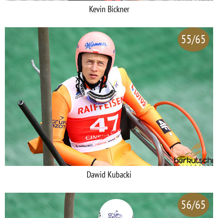
Kevin Bickner
55/65
Dawid Kubacki
56/65