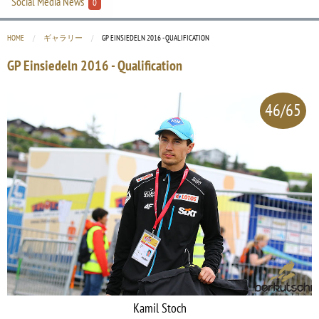
Social Media News
0
HOME
ギャラリー
CURRENT:
GP EINSIEDELN 2016 - QUALIFICATION
GP Einsiedeln 2016 - Qualification
46/65
Kamil Stoch