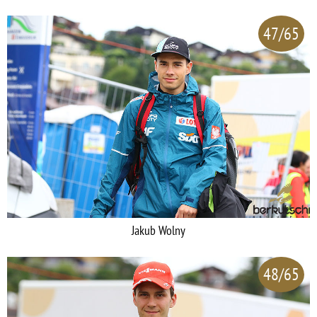
47/65
Jakub Wolny
48/65