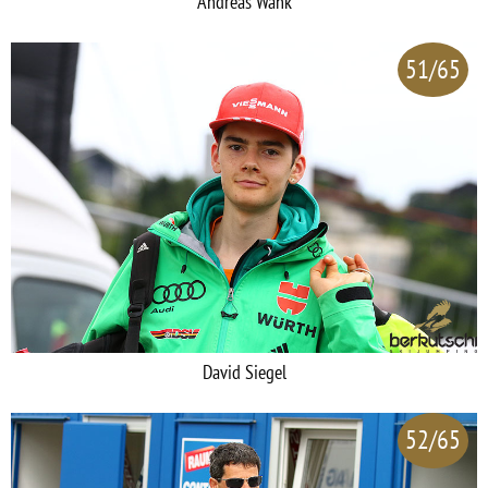
Andreas Wank
51/65
David Siegel
52/65