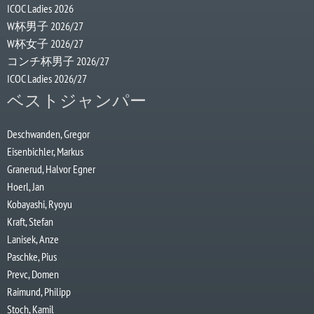
ICOC Ladies 2026
W杯男子 2026/27
W杯女子 2026/27
コンチ杯男子 2026/27
ICOC Ladies 2026/27
ベストジャンパー
Deschwanden, Gregor
Eisenbichler, Markus
Granerud, Halvor Egner
Hoerl, Jan
Kobayashi, Ryoyu
Kraft, Stefan
Lanisek, Anze
Paschke, Pius
Prevc, Domen
Raimund, Philipp
Stoch, Kamil