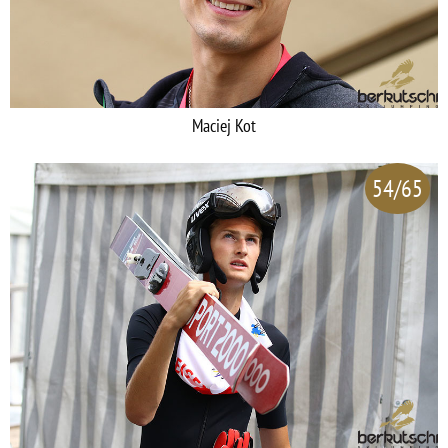
Maciej Kot
54/65